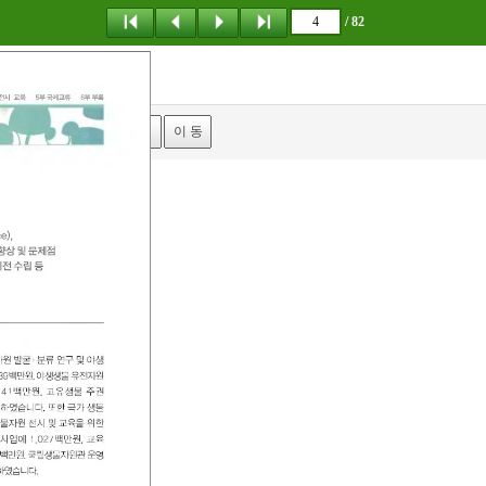
/ 82
탐 색
책갈피
이 동