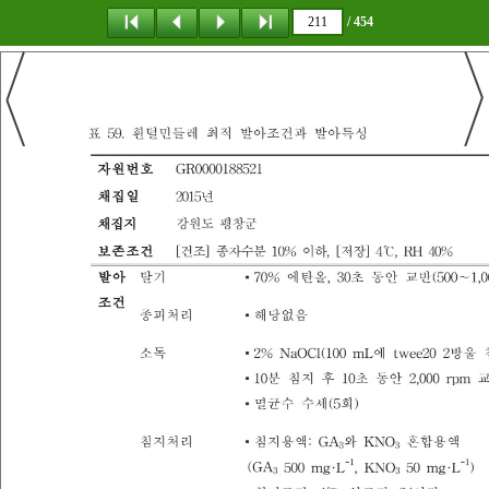
/ 454
탐 색
책갈피
이 동