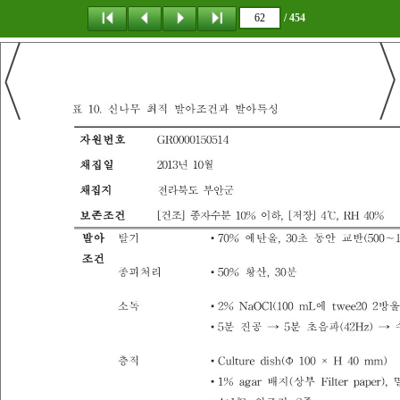
/ 454
탐 색
책갈피
이 동