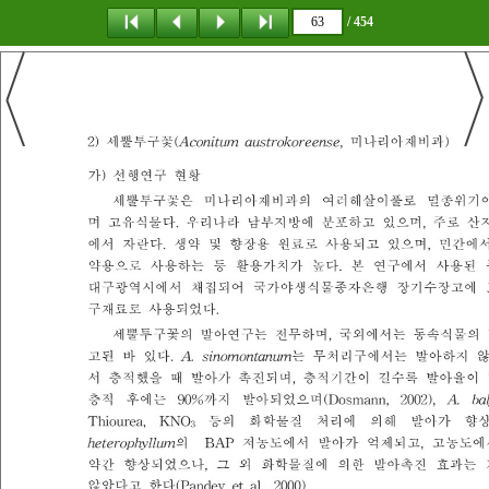
/ 454
탐 색
책갈피
이 동