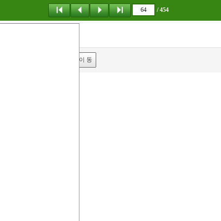
/ 454
탐 색
책갈피
이 동