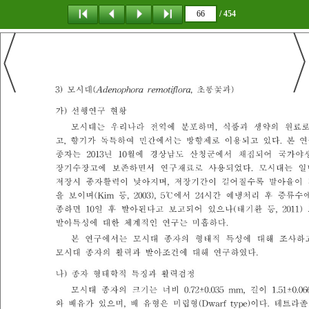
/ 454
탐 색
책갈피
이 동