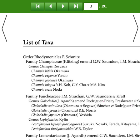
/ 191
탐 색
책갈피
이 동