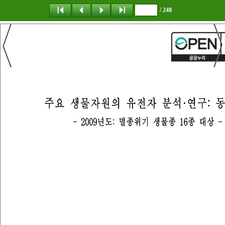
/ 248
탐 색
책갈피
이 동