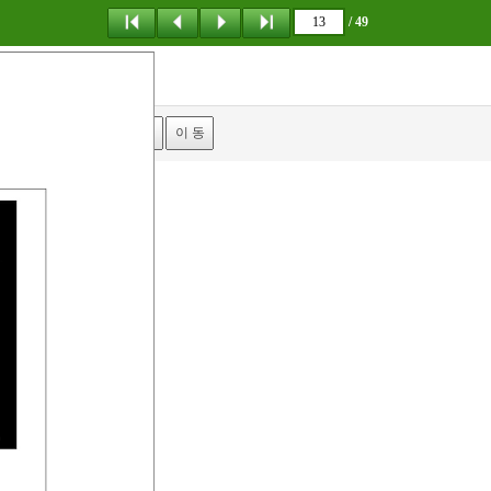
/ 49
탐 색
책갈피
이 동