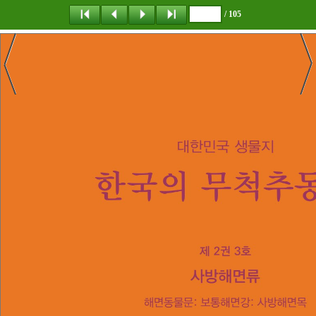
/ 105
탐 색
책갈피
이 동