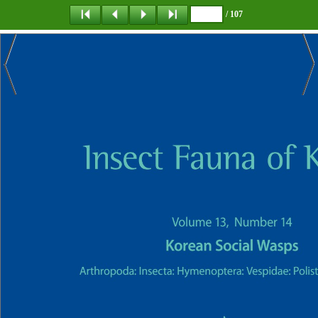
/ 107
탐 색
책갈피
이 동