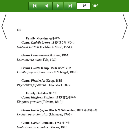
/ 909
탐 색
목 차
책갈피
이 동
다운로드