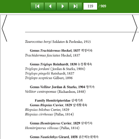
/ 909
탐 색
목 차
책갈피
이 동
다운로드