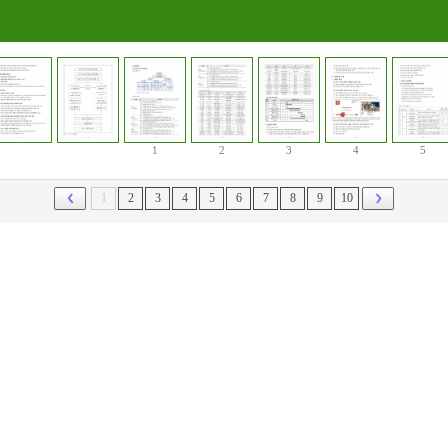
1
2
3
4
5
1
2
3
4
5
6
7
8
9
10