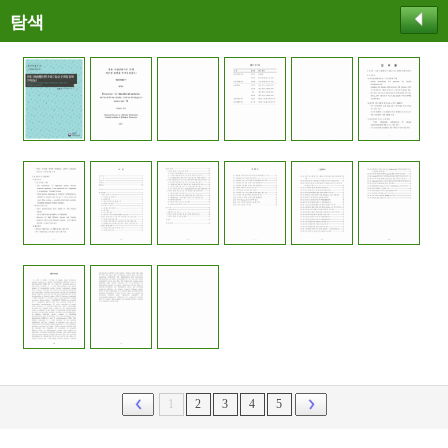
탐색
1
2
3
4
5