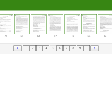
59
60
61
62
63
64
65
1
2
3
4
5
6
7
8
9
10