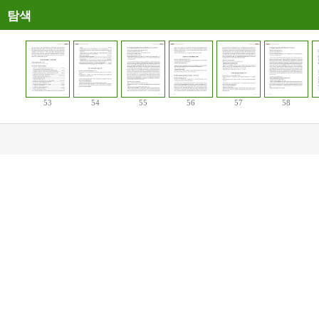
탐색
53
54
55
56
57
58