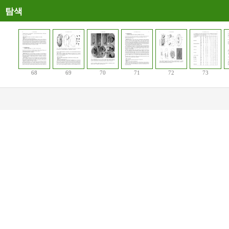
탐색
68
69
70
71
72
73