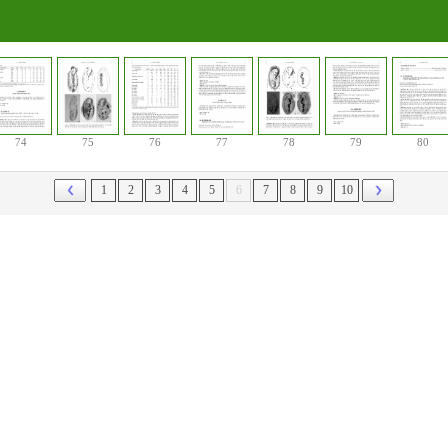
74
75
76
77
78
79
80
1
2
3
4
5
6
7
8
9
10