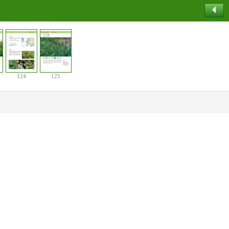
124
125