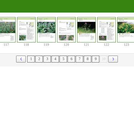
117
118
119
120
121
122
123
1
2
3
4
5
6
7
8
9
10