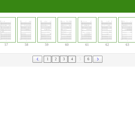
57
58
59
60
61
62
63
1
2
3
4
5
6