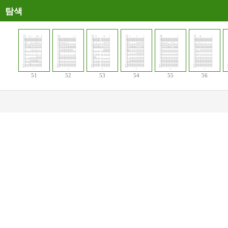
탐색
51
52
53
54
55
56