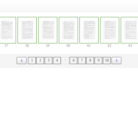
57
58
59
60
61
62
63
1
2
3
4
5
6
7
8
9
10