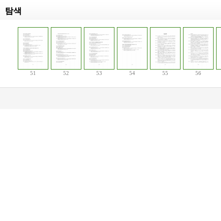
탐색
51
52
53
54
55
56