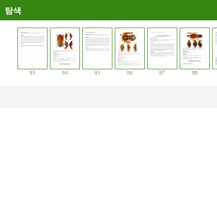
탐색
93
94
95
96
97
98