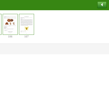
106
107