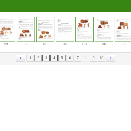
99
100
101
102
103
104
105
1
2
3
4
5
6
7
8
9
10