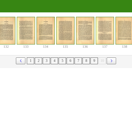
132
133
134
135
136
137
138
1
2
3
4
5
6
7
8
9
10