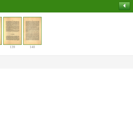
139
140