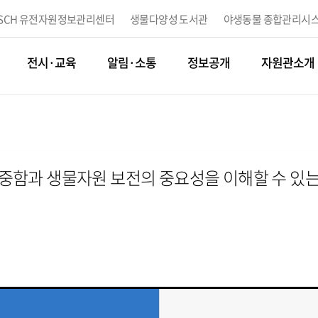
BSCH 유전자원정보관리센터
생물다양성 도서관
야생동물 종합관리시
된
국내외 유전자원등에 대한
국내외 생물다양성/생물자원 관련
기후에너지환
정보제공
문헌 정보제공
출입허가 및 
전시·교육
알림·소통
정보공개
자원관소개
함과 생물자원 보전의 중요성을 이해할 수 있