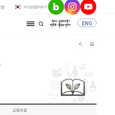
스템
국가상징알아보기
경부 지정 법정관리종의 수·
신고 관리
ENG
전체메뉴
현재 페이지 url
page print
복사
는
교육자료