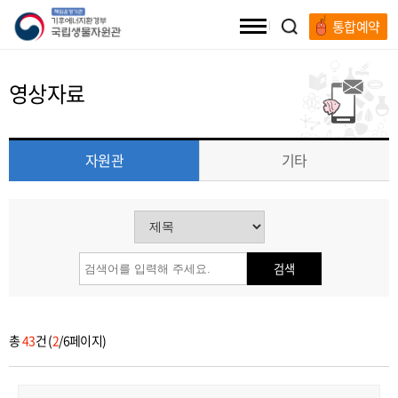
통합예약
전체메뉴
영상자료
자원관
기타
검색
총
43
건 (
2
/6페이지)