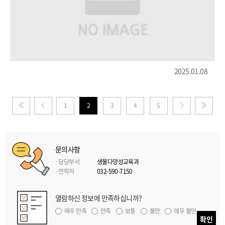
2025.01.08
1
2
3
4
5
제일
이전
처음으로
페이지로
페이지로
페이지로
문의사항
담당부서
생물다양성교육과
연락처
032-590-7150
열람하신 정보에 만족하십니까?
매우 만족
만족
보통
불만
매우 불만
확인