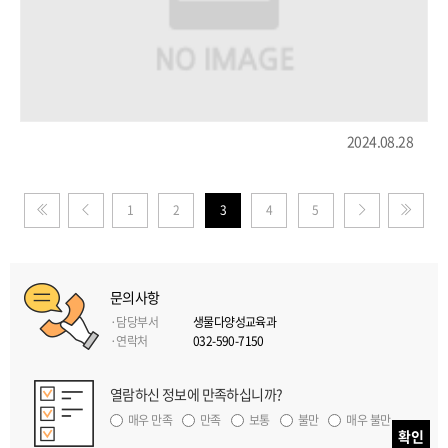
2024.08.28
1
2
3
4
5
제일
이전
처음으로
페이지로
페이지로
페이지로
문의사항
담당부서
생물다양성교육과
연락처
032-590-7150
열람하신 정보에 만족하십니까?
매우 만족
만족
보통
불만
매우 불만
확인