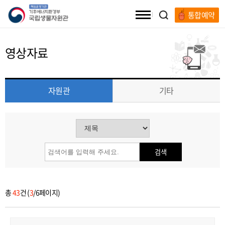
통합예약
전체메뉴
영상자료
자원관
기타
검색
총
43
건 (
3
/6페이지)