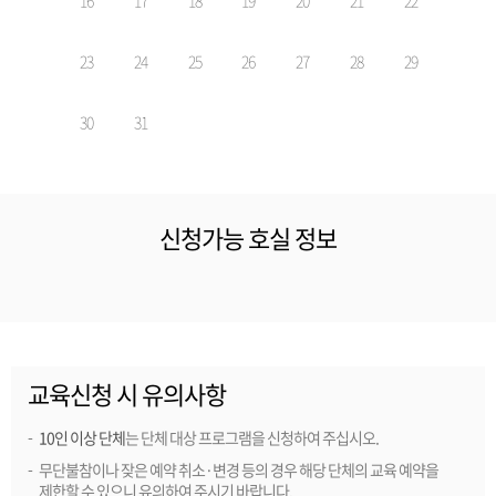
16
17
18
19
20
21
22
23
24
25
26
27
28
29
30
31
신청가능 호실 정보
교육신청 시 유의사항
10인 이상 단체
는 단체 대상 프로그램을 신청하여 주십시오.
무단불참이나 잦은 예약 취소·변경 등의 경우 해당 단체의 교육 예약을
제한할 수 있으니 유의하여 주시기 바랍니다.