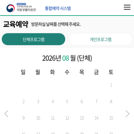
통합예약 시스템
교육예약
방문하실 날짜를 선택해 주세요.
단체프로그램
개인프로그램
2026
년
08
월 (단체)
일
월
화
수
목
금
토
1
2
3
4
5
6
7
8
9
10
11
12
13
14
15