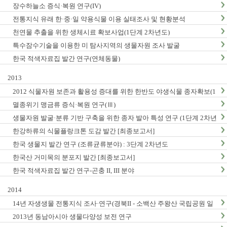
장수하늘소 증식·복원 연구(IV)
전통지식 유래 한·중·일 약용식물 이용 실태조사 및 현황분석
천연물 추출을 위한 생체시료 확보사업(1단계 2차년도)
특수잠수기술을 이용한 미 탐사지역의 생물자원 조사 발굴
한국 적색자료집 발간 연구(연체동물)
2013
2012 식물자원 보존과 활용성 증대를 위한 한반도 야생식물 종자확보(1
단계2차년도)
멸종위기 맹금류 증식·복원 연구(Ⅲ)
생물자원 발굴·분류 기반 구축을 위한 종자 발아 특성 연구 (1단계 2차년
도)
한강하류의 식물플랑크톤 도감 발간 [최종보고서]
한국 생물지 발간 연구 (조류균류분야) : 3단계 2차년도
한국산 거미목의 분포지 발간 [최종보고서]
한국 적색자료집 발간 연구-곤충 II, III 분야
2014
14년 자생생물 전통지식 조사·연구(경북II - 소백산 주왕산 국립공원 일
대, 충남지역 Ⅱ - 계룡산 태안해안국립공원 일대)
2013년 동남아시아 생물다양성 보전 연구