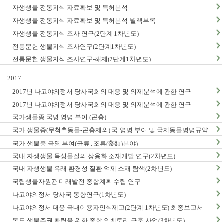
자생생물 전통지식 자료확보 및 특허분석
자생생물 전통지식 자료확보 및 특허분석-별책부록
자생생물 전통지식 조사 연구(2단계 1차년도)
전통문헌 생물지식 조사연구(2단계1차년도)
전통문헌 생물지식 조사연구-해제(2단계1차년도)
2017
2017년 나고야의정서 당사국회의 대응 및 의제분석에 관한 연구
2017년 나고야의정서 당사국회의 대응 및 의제분석에 관한 연구
국가생물종 국명 영명 부여 (곤충)
국가 생물종(무척추동물-곤충제외) 국·영명 부여 및 국제동물명명규약
한글판 발간
국가 생물종 국명 부여(균류․조류(藻類)분야)
국내 자생생물 독성물질의 상용화 소재개발 연구(2차년도)
국내 자생생물 유래 환경성 질환 억제 소재 탐색(2차년도)
국립생물자원관 미래발전 종합계획 수립 연구
나고야의정서 당사국 동향연구(1차년도)
나고야의정서 대응 국내이용자인식제고(2단계 1차년도) 최종보고서
독도 생물주권 확립을 위한 종합 인벤토리 구축 사업(3차년도)