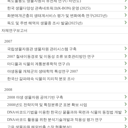
독도울릉도 생물자원의 유전체 연구(7차년도)
한국 생물다양성 관측네트워크(K-BON) 운영 (2025)
화분매개곤충의 생태계서비스 평가 및 변화예측 연구(2025년)
독도 및 주변 해역의 생물종 조사·발굴(2025년)
자체연구보고서
2007
국립생물자원관 생물자원 관리시스템 구축
2007 철새이동경로 및 이동성 조류 보호관리방안 연구
마디풀과 식물의 계통분류학적 연구 (I)
야생동물 개체군의 생태학적 특성연구 2007
한국산 갈파래속 식물의 지리적 분포 조사
2008
2008 야생 생물자원 공여기반 구축
2008년도 전략지역 및 특정분류군 표본 확보 사업
DNA 바코드기법을 이용한 한국산 꿀풀과와 목련과 식물의 동정법 개발
: I. 꿀풀과
DNA 바코드 활용을 위한 분석기술개발과 적용성 평가 연구
고유 생물자원 해외반출 소장 현황분석1