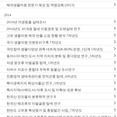
해외생물자원 전문가 육성 및 역량강화 [2013]
2014
2014년 야생동물 실태조사
2014년도 AI 대응 철새 이동경로 및 도래실태 연구
고유 생물자원 해외 반출.소장 현황 분석 7차년도
국가 생물자원 인벤토리구축 7차년도
국민참여 생물다양성 관측 네트워크(K-BON) 운영_1단계 1차년도
동아시아 해안-도서 지역 지의의 분화 및 종다양성 연구_3차년도
자생 윤조류 미발굴종 탐색_1차년도
지하수 지표수 혼합대 무척추 동물상 조사연구
친환경적 생태계관리용 천적곤충 탐색_4차년도
특이생육지의 육상식물상 연구_3차년도
특이지역(서해도서) 어류 조사 및 미확보 표본 확보
한국산 진딧물의 분류학적 연구 II
한국산 해조류의 미발굴종 탐색 연구
한반도 고유종 특성평가 및 총람발간 사업_7차년도