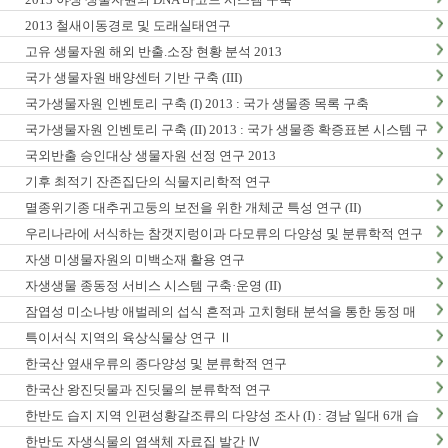
2013 철새이동경로 및 도래실태연구
고유 생물자원 해외 반출.소장 현황 분석 2013
국가 생물자원 배양센터 기반 구축 (III)
국가생물자원 인벤토리 구축 (I) 2013 : 국가 생물종 목록 구축
국가생물자원 인벤토리 구축 (II) 2013 : 국가 생물종 확증표본 시스템 구
축
국외반출 승인대상 생물자원 선정 연구 2013
기후 최적기 잔존집단의 식물지리학적 연구
멸종위기종 대추귀고둥의 보전을 위한 개체군 특성 연구 (II)
우리나라에 서식하는 참갯지렁이과 다모류의 다양성 및 분류학적 연구
(I)
자생 미생물자원의 미백소재 활용 연구
자생생물 종동정 서비스 시스템 구축·운영 (II)
잠엽성 미소나방 애벌레의 섭식 흔적과 고치형태 분석을 통한 동정 매
뉴얼 개발 및 생활사 연구
특이서식 지역의 육상식물상 연구 Ⅱ
한국산 옆새우류의 종다양성 및 분류학적 연구
한국산 왕진딧물과 진딧물의 분류학적 연구
한반도 습지 지역 인편성황갈조류의 다양성 조사 (I) : 경남 일대 6개 습
지 지역 조사
한반도 자생식물의 염색체 자료집 발간 Ⅳ