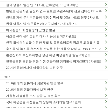
한국 생물지 발간 연구 (조류, 균류분야) : 3단계 3차년도
한반도 생물자원 유전자 연구 로드맵 수립-유전자 정보 집대성 DB구축
(1차년도)
한반도 자생 무척추동물의 계통수 작성 및 DNA 바코드 연구 2차년도
한국 생물지 발간(곤충분야) 연구사업 4단계 1차년도
해외활용사례 생물종의 근연종 발굴
해조류 유래 올리고당의 대사 기능성 탐색(1차년도)
현장 활성측정법을 이용한 갯벌 및 유류오염토양 정화용 고효율 신규
미생물자원 발굴-3차년도
홍조류 및 녹조류 유전자원 관리를 위한 계통수 작성 및 DNA 바코드 연
구 2단계 1차년도
환경친화적 수산화지방산 생산 자생 미생물자원 발굴-3차년도
천연물은행 운영을 위한 야생 생물자원 생리활성 평가(2단계 2차년도)
2014년 동남아시아 생물다양성 보전·연구
2016
2016년 해외 전통지식 생물자원 발굴 연구
2016년 해외 생물다양성 보전 연구
겨울철 자생생물 조사.발굴 및 표본 확보
국내 자생생물 독성물질의 상용화 소재개발 연구 1년차