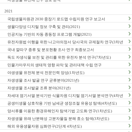
2021
국립생물자원관 2030 중장기 로드맵 수립지원 연구 보고서
생물다양성 디지털 정보 구축 및 관리(2021)
인공지능 기반의 자동 종동정 프로그램 개발(2021)
유전자원법 이행을 위한 나고야의정서 당사국의 규제절차 연구(3차년
도)
국내 깔따구 종류 및 분포현황 조사 연구 최종보고서
독도 자생식물 보전 및 관리를 위한 유전자 분석 연구(7차년도)
민물가마우지의 생태적 영향 파악 및 관리대책 수립 연구
야생생물 유전체 분석 전문인력 양성(1차년도)
자생생물 조사 발굴 연구 균류분야(2021년)
자생생물 조사발굴 조류 분야(2021년)
차세대 염기서열 분석기반 식물자원 디지털 염기서열 분석연구(4차년
도)
공생미생물 상호작용 기반 남세균 생장조절 유용성 탐색(4차년도)
양서류를 이용한 환경유해인자 탐색기법 고도화 연구(1차년도)
자생생물 유래 난분해성 고분자물질 분해 효소 탐색(3차년도)
해외 유용생물자원 심화연구(2단계 4차년도)