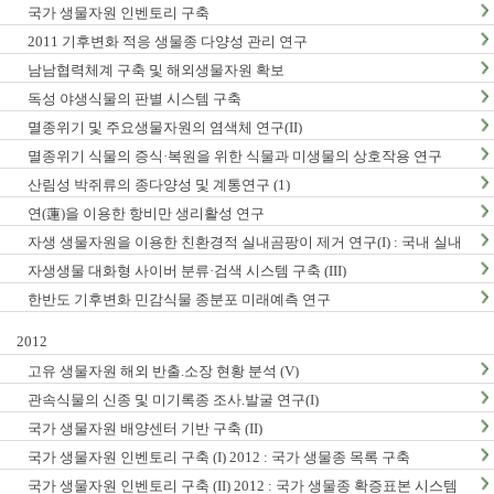
국가 생물자원 인벤토리 구축
2011 기후변화 적응 생물종 다양성 관리 연구
남남협력체계 구축 및 해외생물자원 확보
독성 야생식물의 판별 시스템 구축
멸종위기 및 주요생물자원의 염색체 연구(II)
멸종위기 식물의 증식·복원을 위한 식물과 미생물의 상호작용 연구
산림성 박쥐류의 종다양성 및 계통연구 (1)
연(蓮)을 이용한 항비만 생리활성 연구
자생 생물자원을 이용한 친환경적 실내곰팡이 제거 연구(I) : 국내 실내
곰팡이 현황 및 검출법 개발
자생생물 대화형 사이버 분류·검색 시스템 구축 (III)
한반도 기후변화 민감식물 종분포 미래예측 연구
2012
고유 생물자원 해외 반출.소장 현황 분석 (V)
관속식물의 신종 및 미기록종 조사.발굴 연구(I)
국가 생물자원 배양센터 기반 구축 (II)
국가 생물자원 인벤토리 구축 (I) 2012 : 국가 생물종 목록 구축
국가 생물자원 인벤토리 구축 (II) 2012 : 국가 생물종 확증표본 시스템