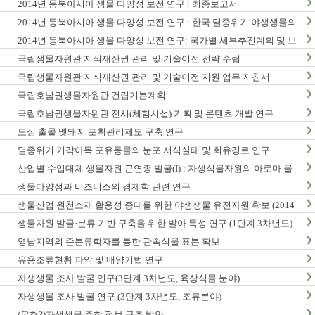
2014년 동북아시아 생물 다양성 보전 연구 : 최종보고서
2014년 동북아시아 생물 다양성 보전 연구 : 한국 멸종위기 야생생물의
동북아시아 분포현황
2014년 동북아시아 생물 다양성 보전 연구: 국가별 세부추진계획 및 보
전정책지원 전략보고서
국립생물자원관 지식재산권 관리 및 기술이전 전략 수립
국립생물자원관 지식재산권 관리 및 기술이전 지원 업무 지침서
국립호남권생물자원관 건립기본계획
국립호남권생물자원관 전시(체험시설) 기획 및 콘텐츠 개발 연구
도심 출몰 멧돼지 포획관리제도 구축 연구
멸종위기 기각아목 포유동물의 분포 서식실태 및 회유경로 연구
산업별 수입대체 생물자원 근연종 발굴(I) : 자생식물자원의 아로마 물
질 탐색 및 발굴
생물다양성과 비즈니스의 경제학 관련 연구
생물산업 원천소재 활용성 증대를 위한 야생생물 유전자원 확보 (2014
년)
생물자원 발굴·분류 기반 구축을 위한 발아 특성 연구 (1단계 3차년도)
영남지역의 준분류학자를 통한 관속식물 표본 확보
유용조류현황 파악 및 배양기법 연구
자생생물 조사 발굴 연구(3단계 3차년도, 육상식물 분야)
자생생물 조사 발굴 연구 (3단계 3차년도, 조류분야)
(유형?)자생생물 종합 정보 구축 방안