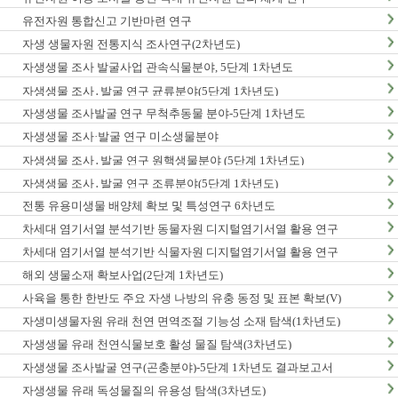
유전자원 통합신고 기반마련 연구
자생 생물자원 전통지식 조사연구(2차년도)
자생생물 조사 발굴사업 관속식물분야, 5단계 1차년도
자생생물 조사․발굴 연구 균류분야(5단계 1차년도)
자생생물 조사발굴 연구 무척추동물 분야-5단계 1차년도
자생생물 조사·발굴 연구 미소생물분야
자생생물 조사․발굴 연구 원핵생물분야 (5단계 1차년도)
자생생물 조사․발굴 연구 조류분야(5단계 1차년도)
전통 유용미생물 배양체 확보 및 특성연구 6차년도
차세대 염기서열 분석기반 동물자원 디지털염기서열 활용 연구
차세대 염기서열 분석기반 식물자원 디지털염기서열 활용 연구
해외 생물소재 확보사업(2단계 1차년도)
사육을 통한 한반도 주요 자생 나방의 유충 동정 및 표본 확보(V)
자생미생물자원 유래 천연 면역조절 기능성 소재 탐색(1차년도)
자생생물 유래 천연식물보호 활성 물질 탐색(3차년도)
자생생물 조사발굴 연구(곤충분야)-5단계 1차년도 결과보고서
자생생물 유래 독성물질의 유용성 탐색(3차년도)