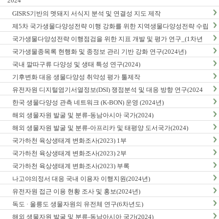
2024
GISRS기반의 멧돼지 서식지 분석 및 연결성 지도 제작
제5차 국가생물다양성전략 이행 강화를 위한 지역생물다양성전략 수립
및 이행 방안 연구
국가생물다양성전략 이행점검을 위한 지표 개발 및 평가 연구_(1차년
도)
국가생물종목록 현행화 및 종정보 관리 기반 강화 연구(2024년)
국내 깔따구류 다양성 및 생태 특성 연구(2024)
기후변화 대응 생물다양성 취약성 평가 툴제작
유전자원 디지털염기서열정보(DSI) 쟁점분석 및 대응 방향 연구(2024
년)
한국 생물다양성 관측 네트워크 (K-BON) 운영 (2024년)
해외 생물자원 발굴 및 분류-동남아시아 국가(2024)
해외 생물자원 발굴 및 분류-아프리카 및 태평양 도서국가(2024)
국가하천 육상생태계 변화조사(2023) 1부
국가하천 육상생태계 변화조사(2023) 2부
국가하천 육상생태계 변화조사(2023) 부록
나고야의정서 대응 국내 이용자 이행지원(2024년)
유전자원 접근 이용 현황 조사 및 홍보(2024년)
독도 · 울릉도 생물자원의 유전체 연구(6차년도)
해외 생물자원 발굴 및 분류-동남아시아 국가(2024)