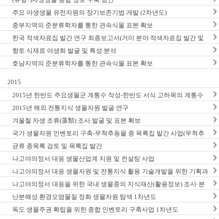
주요 야생생물 유전자원의 장기보존기법 개발 (2차년도)
중부지역의 준분류학자를 통한 관속식물 표본 확보
한국 적색자료집 발간 연구 최종보고서(거미 분야 적색자료집 발간 및
적색목록집 영문판 개정)
향토 식재료 야생화 발굴 및 특성 분석
호남지역의 준분류학자를 통한 관속식물 표본 확보
2015
2015년 한반도 주요생물군 계통수 작성-한반도 서식 고하목의 계통수
작성 및 DNA바코드 연구 (1차년도) 최종 결과보고서
2015년 해외 전통지식 생물자원 발굴 연구
겨울철 자생 조류(藻類) 조사.발굴 및 표본 확보
국가 생물자원 인벤토리 구축-무척추동물 종 목록집 발간 사업(무척추
동물-Ⅵ,Ⅶ)
균류 종목록 검토 및 목록집 발간
나고야의정서 대응 생물산업계 지원 및 컨설팅 사업
나고야의정서 대응 생물자원 및 전통지식 활용 기술개발을 위한 기획과
제
나고야의정서 대응을 위한 국내 생물종의 지식재산(활용정보) 조사·분
석 연구(3차년도)
난분해성 환경오염물질 정화 생물자원 탐색 1차년도
독도 생물주권 확립을 위한 종합 인벤토리 구축사업 1차년도