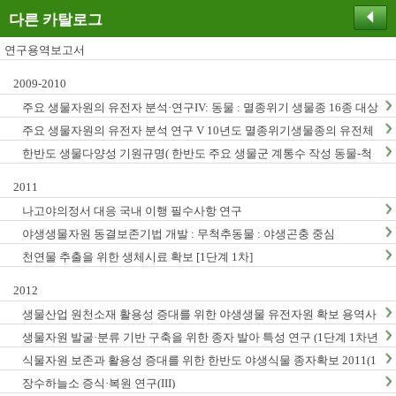
다른 카탈로그
연구용역보고서
2009-2010
주요 생물자원의 유전자 분석·연구IV: 동물 : 멸종위기 생물종 16종 대상
주요 생물자원의 유전자 분석 연구 V 10년도 멸종위기생물종의 유전체
연구
한반도 생물다양성 기원규명( 한반도 주요 생물군 계통수 작성 동물-척
추동물, 곤충, 무척추동물)
2011
나고야의정서 대응 국내 이행 필수사항 연구
야생생물자원 동결보존기법 개발 : 무척추동물 : 야생곤충 중심
천연물 추출을 위한 생체시료 확보 [1단계 1차]
2012
생물산업 원천소재 활용성 증대를 위한 야생생물 유전자원 확보 용역사
업 (2012년)
생물자원 발굴·분류 기반 구축을 위한 종자 발아 특성 연구 (1단계 1차년
도)
식물자원 보존과 활용성 증대를 위한 한반도 야생식물 종자확보 2011(1
단계1차년도)
장수하늘소 증식·복원 연구(III)