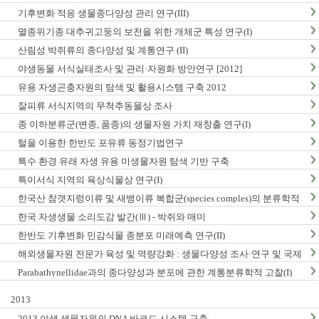
구축
기후변화 적응 생물종다양성 관리 연구(III)
멸종위기종 대추귀고둥의 보전을 위한 개체군 특성 연구(I)
산림성 박쥐류의 종다양성 및 계통연구 (II)
야생동물 서식실태조사 및 관리·자원화 방안연구 [2012]
유용 자생곤충자원의 탐색 및 활용시스템 구축 2012
잘피류 서식지역의 무척추동물상 조사
종 이하분류군(변종, 품종)의 생물자원 가치 재창출 연구(I)
털을 이용한 한반도 포유류 동정기법연구
특수 환경 유래 자생 유용 미생물자원 탐색 기반 구축
특이서식 지역의 육상식물상 연구(I)
한국산 참갯지렁이류 및 새뱅이류 복합군(species comples)의 분류학적
연구
한국 자생생물 소리도감 발간(Ⅲ) - 박쥐와 매미
한반도 기후변화 민감식물 종분포 미래예측 연구(II)
해외생물자원 전문가 육성 및 역량강화 : 생물다양성 조사·연구 및 국제
협력
Parabathynellidae과의 종다양성과 분포에 관한 계통분류학적 고찰(I)
2013
2013 야생 생물자원의 DNA 바코드 시스템 구축