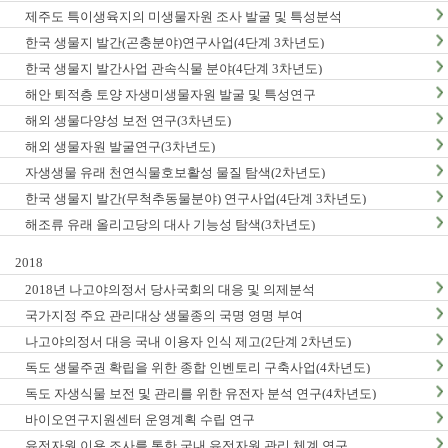
제주도 특이생육지의 미생물자원 조사 발굴 및 특성분석
한국 생물지 발간(곤충분야)연구사업(4단계 3차년도)
한국 생물지 발간사업 관속식물 분야(4단계 3차년도)
해안 퇴적층 토양 자생미생물자원 발굴 및 특성연구
해외 생물다양성 보전 연구(3차년도)
해외 생물자원 발굴연구(3차년도)
자생생물 유래 천연식물호보활성 물질 탐색(2차년도)
한국 생물지 발간(무척추동물분야) 연구사업(4단계 3차년도)
해조류 유래 올리고당의 대사 기능성 탐색(3차년도)
2018
2018년 나고야의정서 당사국회의 대응 및 의제분석
국가지정 주요 관리대상 생물종의 국명 영명 부여
나고야의정서 대응 국내 이용자 인식 제고(2단계 2차년도)
독도 생물주권 확립을 위한 종합 인벤토리 구축사업(4차년도)
독도 자생식물 보전 및 관리를 위한 유전자 분석 연구(4차년도)
바이오연구지원센터 운영계획 수립 연구
유전자원 이용 조사를 통한 국내 유전자원 관리 체계 연구