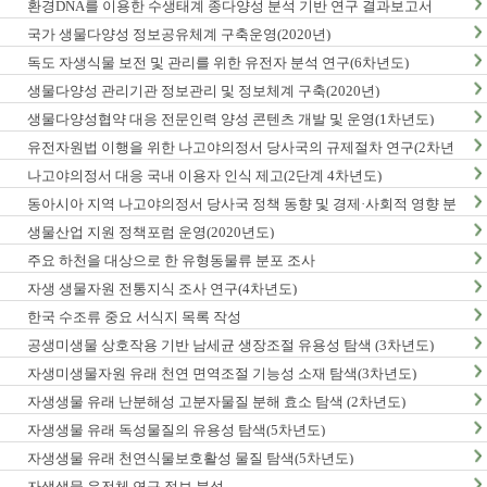
환경DNA를 이용한 수생태계 종다양성 분석 기반 연구 결과보고서
국가 생물다양성 정보공유체계 구축운영(2020년)
독도 자생식물 보전 및 관리를 위한 유전자 분석 연구(6차년도)
생물다양성 관리기관 정보관리 및 정보체계 구축(2020년)
생물다양성협약 대응 전문인력 양성 콘텐츠 개발 및 운영(1차년도)
유전자원법 이행을 위한 나고야의정서 당사국의 규제절차 연구(2차년
도)
나고야의정서 대응 국내 이용자 인식 제고(2단계 4차년도)
동아시아 지역 나고야의정서 당사국 정책 동향 및 경제·사회적 영향 분
석 최종보고서
생물산업 지원 정책포럼 운영(2020년도)
주요 하천을 대상으로 한 유형동물류 분포 조사
자생 생물자원 전통지식 조사 연구(4차년도)
한국 수조류 중요 서식지 목록 작성
공생미생물 상호작용 기반 남세균 생장조절 유용성 탐색 (3차년도)
자생미생물자원 유래 천연 면역조절 기능성 소재 탐색(3차년도)
자생생물 유래 난분해성 고분자물질 분해 효소 탐색 (2차년도)
자생생물 유래 독성물질의 유용성 탐색(5차년도)
자생생물 유래 천연식물보호활성 물질 탐색(5차년도)
자생생물 유전체 연구 정보 분석