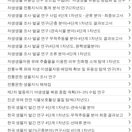
자생생물 유용성 연구 로드맵 수립(II) : 자생생물 유용성 등급화 및 연구
종합계획 수립
자생생물 전통지식의 통계·분석 연구(2차년도)
자생생물 조사·발굴 연구 사업 4단계 1차년도 - 균류 분야 - 최종보고서
자생생물 조사·발굴 연구(곤충 분야)-4단계 1차년도 결과보고서
자생생물 조사·발굴 연구 (관속식물 분야) 4단계 1차년도
자생생물 조사·발굴 연구 무척추동물 분야-4단계 1차년도 결과보고서
자생생물 조사 발굴 연구(4단계 1차년도, 원핵생물분야)
자생생물 조사·발굴 연구 조류 분야-4단계 1차년도
자생생물자원 유래 추출물을 이용한 피부 친화형 소재 탐색 1차년도
전통누룩 유래 자생 미생물자원 배양체 확보 및 유용성 탐색 연구(Ⅲ)
전통문헌 생물지식 조사 연구
전통문헌 생물지식 해제집
제2차 멸종위기 야생생물 복원 종합 계획(16~20) 수립 연구
진균 유래 천연 식물보호활성 물질 탐색(2차년도)
한국 생물지 발간 연구 4단계 1차년도-관속식물 분야
한국 생물지 발간 연구 4단계 1차년도-무척추동물 분야 최종 결과보고
서
한국 생물지 발간 연구 4단계 1차년도-선태류 분야
한국 생물지 발간(곤충분야) 연구사업 4단계 1차년도