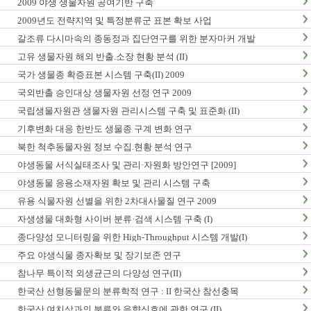
2009 야생 생물자원 공여기반 구축
2009년도 전략지역 및 특정분류군 표본 확보 사업
갈조류 다시마속의 종동정과 집단연구를 위한 분자마커 개발
고유 생물자원 해외 반출.소장 현황 분석 (II)
국가 생물종 확증표본 시스템 구축(II) 2009
국외반출 승인대상 생물자원 선정 연구 2009
국립생물자원관 생물자원 관리시스템 구축 및 표준화 (II)
기후변화 대응 한반도 생물종 구계 변화 연구
북한 척추동물자원 정보 수집.현황 분석 연구
야생동물 서식실태조사 및 관리·자원화 방안연구 [2009]
야생동물 응용소재자원 확보 및 관리 시스템 구축
유용 식물자원 선별을 위한 2차대사물질 연구 2009
자생생물 대화형 사이버 분류·검색 시스템 구축 (I)
종다양성 모니터링을 위한 High-Throughput 시스템 개발(I)
주요 야생식물 종자확보 및 장기보존 연구
참나무 특이적 외생균근의 다양성 연구(II)
한국산 선형동물문의 분류학적 연구 : II 한국산 참선충목
한국산 여치상과의 분류와 음향신호에 관한 연구 (II)