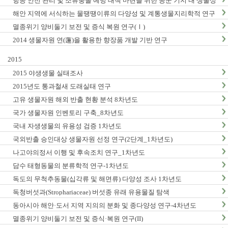
항공 안전 관리 및 조류충돌 예방 대책 마련을 위한 공군 기지 내 생물상
조사_1차년도
해안 지역에 서식하는 물땡땡이류의 다양성 및 계통생물지리학적 연구
_1차년도
멸종위기 양비둘기 보전 및 증식 복원 연구(Ⅰ)
2014 생물자원 연(蓮)을 활용한 향장품 개발 기반 연구
2015
2015 야생생물 실태조사
2015년도 통과철새 도래실태 연구
고유 생물자원 해외 반출 현황 분석 8차년도
국가 생물자원 인벤토리 구축_8차년도
국내 자생생물의 유용성 검증 1차년도
국외반출 승인대상 생물자원 선정 연구(2단계_1차년도)
나고야의정서 이행 및 후속조치 연구_1차년도
담수 태형동물의 분류학적 연구-1차년도
독도의 무척추동물(십각류 및 해면류) 다양성 조사 1차년도
독청버섯과(Strophariaceae) 버섯종 유래 유용물질 탐색
동아시아 해안·도서 지역 지의의 분화 및 종다양성 연구-4차년도
멸종위기 양비둘기 보전 및 증식·복원 연구(II)