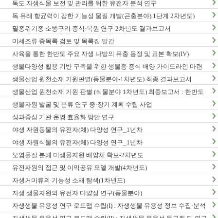
독도 자생식물 보전 및 관리를 위한 유전자 분석 연구
독 유래 항균력이 강한 기능성 물질 개발(곤충분야) 1단계 2차년도)
멸종위기종 소똥구리 증식·복원 연구-2차년도 결과보고서
미세조류 종목록 검토 및 목록집 발간
사육을 통한 한반도 주요 자생 나방의 유충 동정 및 표본 확보(IV)
생물다양성 활용 기반 구축을 위한 생물종 증식 배양 가이드라인 마련
연구(2차년도)
생물산업 원천소재 기원판별(동물분야-1차년도) 최종 결과보고서
생물산업 원천소재 기원 판별 (식물분야 1차년도) 최종보고서 : 한반도
생물다양성 보전 관리 기반 구축 사업
생물자원 발굴 및 분류 연구 중·장기 계획 수립 사업
성과중심 기관 운영 효율화 방안 연구
야생 자원동물의 유전자(체) 다양성 연구_1년차
야생 자원식물의 유전자(체) 다양성 연구_1년차
오염물질 분해 미생물자원 배양체 확보-2차년도
유전자원의 접근 및 이익공유 모델 개발(4차년도)
자생거미류의 기능성 소재 탐색(1차년도)
자생 생물자원의 유전자 다양성 연구(동물분야)
자생생물 유용성 연구 로드맵 수립(I) : 자생생물 유용성 정보 수집·분석
사업