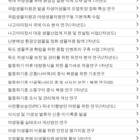
국내 자생생물 유래 환경성 질환 억제 소재 탐색 1차년도
국립생물자원관 발굴 자생미생물의 오염토양 정화 특성 연구
국립생물자원관 야생생물자원연구동 기본계획 수립
나고야의정서 국제 이슈 분석 연구(1차년도)
나고야의정서 대응 생물산업계 지원 및 컨설팅 사업(2차년도)
난분해성 환경오염물질 정화 생물자원 탐색 2차년도
독도 생물주권 확립을 위한 종합 인벤토리 구축 사업 2차년도
독도 자생식물 보전 및 관리를 위한 유전자 분석 연구(2차년도)
멸종위기 어류 대량증식을 위한 줄기세포 적용연구 1차년도
멸종위기종 곤충(나비목)의 증식·복원을 위한 기초연구
멸종위기종 산굴뚝나비의 종 및 서식지 보전‧복원 연구(III)
멸종위기종 소똥구리 증식·복원 연구 3차년도
멸종위기종 조사 및 관리체계 개선 연구
사전통보승인(PIC) 국내 이행방안 마련을 위한 연구(3차년도)
식식성 및 기생성 벌류의 신종·미기록종 발굴
야생동물 실태조사 개선방안 연구
야생 미생물의 이용을 위한 안전성 평가지침 연구
오염물질 분해 미생물자원 배양체 확보 3차년도