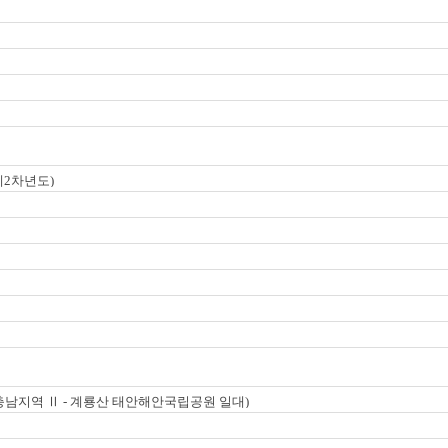
계2차년도)
 충남지역 Ⅱ - 계룡산 태안해안국립공원 일대)