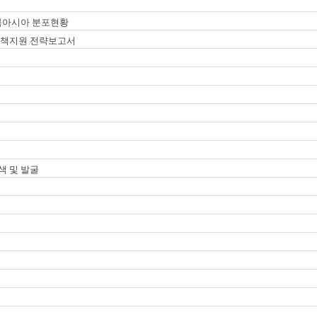
동북아시아 분포현황
전정책지원 전략보고서
색 및 발굴