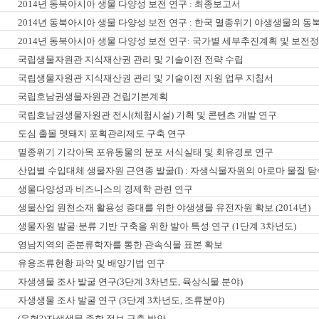
2014년 동북아시아 생물 다양성 보전 연구 : 최종보고서
2014년 동북아시아 생물 다양성 보전 연구 : 한국 멸종위기 야생생물의 
2014년 동북아시아 생물 다양성 보전 연구: 국가별 세부추진계획 및 보
국립생물자원관 지식재산권 관리 및 기술이전 전략 수립
국립생물자원관 지식재산권 관리 및 기술이전 지원 업무 지침서
국립호남권생물자원관 건립기본계획
국립호남권생물자원관 전시(체험시설) 기획 및 콘텐츠 개발 연구
도심 출몰 멧돼지 포획관리제도 구축 연구
멸종위기 기각아목 포유동물의 분포 서식실태 및 회유경로 연구
산업별 수입대체 생물자원 근연종 발굴(I) : 자생식물자원의 아로마 물질 탐
생물다양성과 비즈니스의 경제학 관련 연구
생물산업 원천소재 활용성 증대를 위한 야생생물 유전자원 확보 (2014년)
생물자원 발굴·분류 기반 구축을 위한 발아 특성 연구 (1단계 3차년도)
영남지역의 준분류학자를 통한 관속식물 표본 확보
유용조류현황 파악 및 배양기법 연구
자생생물 조사 발굴 연구(3단계 3차년도, 육상식물 분야)
자생생물 조사 발굴 연구 (3단계 3차년도, 조류분야)
(유형?)자생생물 종합 정보 구축 방안