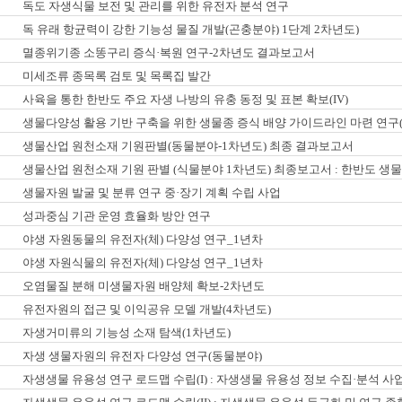
독도 자생식물 보전 및 관리를 위한 유전자 분석 연구
독 유래 항균력이 강한 기능성 물질 개발(곤충분야) 1단계 2차년도)
멸종위기종 소똥구리 증식·복원 연구-2차년도 결과보고서
미세조류 종목록 검토 및 목록집 발간
사육을 통한 한반도 주요 자생 나방의 유충 동정 및 표본 확보(IV)
생물다양성 활용 기반 구축을 위한 생물종 증식 배양 가이드라인 마련 연구(
생물산업 원천소재 기원판별(동물분야-1차년도) 최종 결과보고서
생물산업 원천소재 기원 판별 (식물분야 1차년도) 최종보고서 : 한반도 생
생물자원 발굴 및 분류 연구 중·장기 계획 수립 사업
성과중심 기관 운영 효율화 방안 연구
야생 자원동물의 유전자(체) 다양성 연구_1년차
야생 자원식물의 유전자(체) 다양성 연구_1년차
오염물질 분해 미생물자원 배양체 확보-2차년도
유전자원의 접근 및 이익공유 모델 개발(4차년도)
자생거미류의 기능성 소재 탐색(1차년도)
자생 생물자원의 유전자 다양성 연구(동물분야)
자생생물 유용성 연구 로드맵 수립(I) : 자생생물 유용성 정보 수집·분석 사