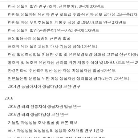
한국 생물지 발간 연구 (조류, 균류분야) : 3단계 3차년도
한반도 생물자원 유전자 연구 로드맵 수립-유전자 정보 집대성 DB구축(1차
한반도 자생 무척추동물의 계통수 작성 및 DNA 바코드 연구 2차년도
한국 생물지 발간(곤충분야) 연구사업 4단계 1차년도
해외활용사례 생물종의 근연종 발굴
해조류 유래 올리고당의 대사 기능성 탐색(1차년도)
현장 활성측정법을 이용한 갯벌 및 유류오염토양 정화용 고효율 신규 미생
홍조류 및 녹조류 유전자원 관리를 위한 계통수 작성 및 DNA 바코드 연구 
환경친화적 수산화지방산 생산 자생 미생물자원 발굴-3차년도
천연물은행 운영을 위한 야생 생물자원 생리활성 평가(2단계 2차년도)
2014년 동남아시아 생물다양성 보전·연구
2016
2016년 해외 전통지식 생물자원 발굴 연구
2016년 해외 생물다양성 보전 연구
겨울철 자생생물 조사.발굴 및 표본 확보
국내 자생생물 독성물질의 상용화 소재개발 연구 1년차