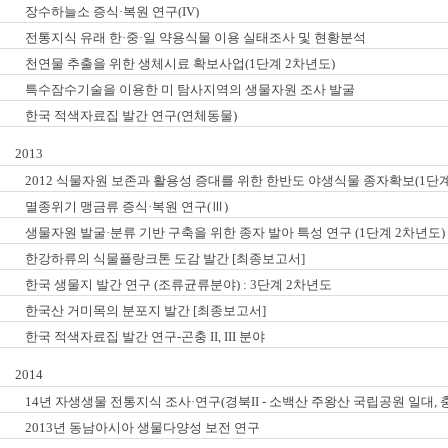
장수하늘소 증식·복원 연구(IV)
전통지식 유래 한·중·일 약용식물 이용 실태조사 및 현황분석
천연물 추출을 위한 생체시료 확보사업(1단계 2차년도)
특수잠수기술을 이용한 미 탐사지역의 생물자원 조사 발굴
한국 적색자료집 발간 연구(연체동물)
2013
2012 식물자원 보존과 활용성 증대를 위한 한반도 야생식물 종자확보(1단
멸종위기 맹금류 증식·복원 연구(Ⅲ)
생물자원 발굴·분류 기반 구축을 위한 종자 발아 특성 연구 (1단계 2차년도)
한강하류의 식물플랑크톤 도감 발간 [최종보고서]
한국 생물지 발간 연구 (조류균류분야) : 3단계 2차년도
한국산 거미목의 분포지 발간 [최종보고서]
한국 적색자료집 발간 연구-곤충 II, III 분야
2014
14년 자생생물 전통지식 조사·연구(경북II - 소백산 주왕산 국립공원 일대,
2013년 동남아시아 생물다양성 보전 연구