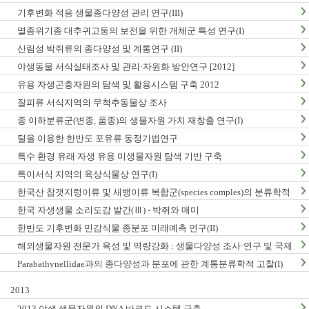
구축
기후변화 적응 생물종다양성 관리 연구(III)
멸종위기종 대추귀고둥의 보전을 위한 개체군 특성 연구(I)
산림성 박쥐류의 종다양성 및 계통연구 (II)
야생동물 서식실태조사 및 관리·자원화 방안연구 [2012]
유용 자생곤충자원의 탐색 및 활용시스템 구축 2012
잘피류 서식지역의 무척추동물상 조사
종 이하분류군(변종, 품종)의 생물자원 가치 재창출 연구(I)
털을 이용한 한반도 포유류 동정기법연구
특수 환경 유래 자생 유용 미생물자원 탐색 기반 구축
특이서식 지역의 육상식물상 연구(I)
한국산 참갯지렁이류 및 새뱅이류 복합군(species comples)의 분류학적
연구
한국 자생생물 소리도감 발간(Ⅲ) - 박쥐와 매미
한반도 기후변화 민감식물 종분포 미래예측 연구(II)
해외생물자원 전문가 육성 및 역량강화 : 생물다양성 조사·연구 및 국제
협력
Parabathynellidae과의 종다양성과 분포에 관한 계통분류학적 고찰(I)
2013
2013 야생 생물자원의 DNA 바코드 시스템 구축