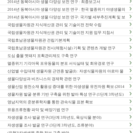
2014년 동북아시아 생물 다양성 보전 연구 : 최종보고서
2014년 동북아시아 생물 다양성 보전 연구 : 한국 멸종위기 야생생물의
동북아시아 분포현황
2014년 동북아시아 생물 다양성 보전 연구: 국가별 세부추진계획 및 보
전정책지원 전략보고서
국립생물자원관 지식재산권 관리 및 기술이전 전략 수립
국립생물자원관 지식재산권 관리 및 기술이전 지원 업무 지침서
국립호남권생물자원관 건립기본계획
국립호남권생물자원관 전시(체험시설) 기획 및 콘텐츠 개발 연구
도심 출몰 멧돼지 포획관리제도 구축 연구
멸종위기 기각아목 포유동물의 분포 서식실태 및 회유경로 연구
산업별 수입대체 생물자원 근연종 발굴(I) : 자생식물자원의 아로마 물
질 탐색 및 발굴
생물다양성과 비즈니스의 경제학 관련 연구
생물산업 원천소재 활용성 증대를 위한 야생생물 유전자원 확보 (2014
년)
생물자원 발굴·분류 기반 구축을 위한 발아 특성 연구 (1단계 3차년도)
영남지역의 준분류학자를 통한 관속식물 표본 확보
유용조류현황 파악 및 배양기법 연구
자생생물 조사 발굴 연구(3단계 3차년도, 육상식물 분야)
자생생물 조사 발굴 연구 (3단계 3차년도, 조류분야)
(유형?)자생생물 종합 정보 구축 방안