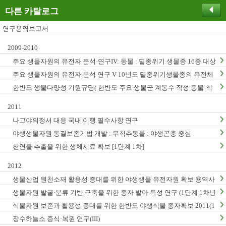
다른 카탈로그
연구용역보고서
2009-2010
주요 생물자원의 유전자 분석·연구IV: 동물 : 멸종위기 생물종 16종 대상
주요 생물자원의 유전자 분석 연구 V 10년도 멸종위기생물종의 유전체
연구
한반도 생물다양성 기원규명( 한반도 주요 생물군 계통수 작성 동물-척
추동물, 곤충, 무척추동물)
2011
나고야의정서 대응 국내 이행 필수사항 연구
야생생물자원 동결보존기법 개발 : 무척추동물 : 야생곤충 중심
천연물 추출을 위한 생체시료 확보 [1단계 1차]
2012
생물산업 원천소재 활용성 증대를 위한 야생생물 유전자원 확보 용역사
업 (2012년)
생물자원 발굴·분류 기반 구축을 위한 종자 발아 특성 연구 (1단계 1차년
도)
식물자원 보존과 활용성 증대를 위한 한반도 야생식물 종자확보 2011(1
단계1차년도)
장수하늘소 증식·복원 연구(III)