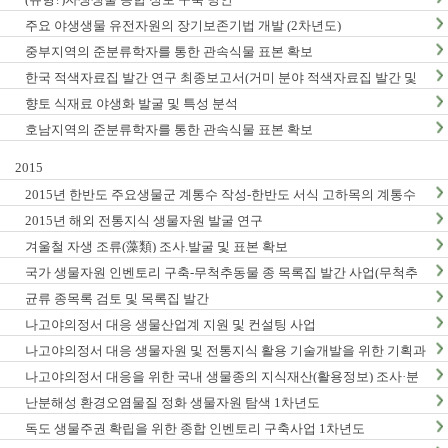
주요 야생생물 유전자원의 장기보존기법 개발 (2차년도)
중부지역의 준분류학자를 통한 관속식물 표본 확보
한국 적색자료집 발간 연구 최종보고서(거미 분야 적색자료집 발간 및
적색목록집 영문판 개정)
향토 식재료 야생화 발굴 및 특성 분석
호남지역의 준분류학자를 통한 관속식물 표본 확보
2015
2015년 한반도 주요생물군 계통수 작성-한반도 서식 고하목의 계통수
작성 및 DNA바코드 연구 (1차년도) 최종 결과보고서
2015년 해외 전통지식 생물자원 발굴 연구
겨울철 자생 조류(藻類) 조사.발굴 및 표본 확보
국가 생물자원 인벤토리 구축-무척추동물 종 목록집 발간 사업(무척추
동물-Ⅵ,Ⅶ)
균류 종목록 검토 및 목록집 발간
나고야의정서 대응 생물산업계 지원 및 컨설팅 사업
나고야의정서 대응 생물자원 및 전통지식 활용 기술개발을 위한 기획과
제
나고야의정서 대응을 위한 국내 생물종의 지식재산(활용정보) 조사·분
석 연구(3차년도)
난분해성 환경오염물질 정화 생물자원 탐색 1차년도
독도 생물주권 확립을 위한 종합 인벤토리 구축사업 1차년도