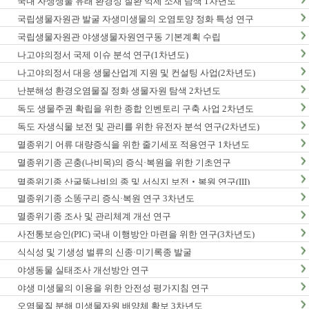
국내 자생생물 유래 환경성 질환 억제 소재 탐색 1차년도
국립생물자원관 발굴 자생미생물의 오염토양 정화 특성 연구
국립생물자원관 야생생물자원연구동 기본계획 수립
나고야의정서 국제 이슈 분석 연구(1차년도)
나고야의정서 대응 생물산업계 지원 및 컨설팅 사업(2차년도)
난분해성 환경오염물질 정화 생물자원 탐색 2차년도
독도 생물주권 확립을 위한 종합 인벤토리 구축 사업 2차년도
독도 자생식물 보전 및 관리를 위한 유전자 분석 연구(2차년도)
멸종위기 어류 대량증식을 위한 줄기세포 적용연구 1차년도
멸종위기종 곤충(나비목)의 증식·복원을 위한 기초연구
멸종위기종 산굴뚝나비의 종 및 서식지 보전‧복원 연구(III)
멸종위기종 소똥구리 증식·복원 연구 3차년도
멸종위기종 조사 및 관리체계 개선 연구
사전통보승인(PIC) 국내 이행방안 마련을 위한 연구(3차년도)
식식성 및 기생성 벌류의 신종·미기록종 발굴
야생동물 실태조사 개선방안 연구
야생 미생물의 이용을 위한 안전성 평가지침 연구
오염물질 분해 미생물자원 배양체 확보 3차년도