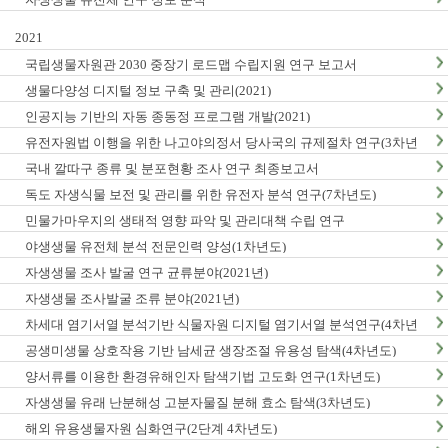
2021
국립생물자원관 2030 중장기 로드맵 수립지원 연구 보고서
생물다양성 디지털 정보 구축 및 관리(2021)
인공지능 기반의 자동 종동정 프로그램 개발(2021)
유전자원법 이행을 위한 나고야의정서 당사국의 규제절차 연구(3차년
도)
국내 깔따구 종류 및 분포현황 조사 연구 최종보고서
독도 자생식물 보전 및 관리를 위한 유전자 분석 연구(7차년도)
민물가마우지의 생태적 영향 파악 및 관리대책 수립 연구
야생생물 유전체 분석 전문인력 양성(1차년도)
자생생물 조사 발굴 연구 균류분야(2021년)
자생생물 조사발굴 조류 분야(2021년)
차세대 염기서열 분석기반 식물자원 디지털 염기서열 분석연구(4차년
도)
공생미생물 상호작용 기반 남세균 생장조절 유용성 탐색(4차년도)
양서류를 이용한 환경유해인자 탐색기법 고도화 연구(1차년도)
자생생물 유래 난분해성 고분자물질 분해 효소 탐색(3차년도)
해외 유용생물자원 심화연구(2단계 4차년도)