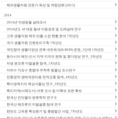
해외생물자원 전문가 육성 및 역량강화 [2013]
2014
2014년 야생동물 실태조사
2014년도 AI 대응 철새 이동경로 및 도래실태 연구
고유 생물자원 해외 반출.소장 현황 분석 7차년도
국가 생물자원 인벤토리구축 7차년도
국민참여 생물다양성 관측 네트워크(K-BON) 운영_1단계 1차년도
동아시아 해안-도서 지역 지의의 분화 및 종다양성 연구_3차년도
자생 윤조류 미발굴종 탐색_1차년도
지하수 지표수 혼합대 무척추 동물상 조사연구
친환경적 생태계관리용 천적곤충 탐색_4차년도
특이생육지의 육상식물상 연구_3차년도
특이지역(서해도서) 어류 조사 및 미확보 표본 확보
한국산 진딧물의 분류학적 연구 II
한국산 해조류의 미발굴종 탐색 연구
한반도 고유종 특성평가 및 총람발간 사업_7차년도