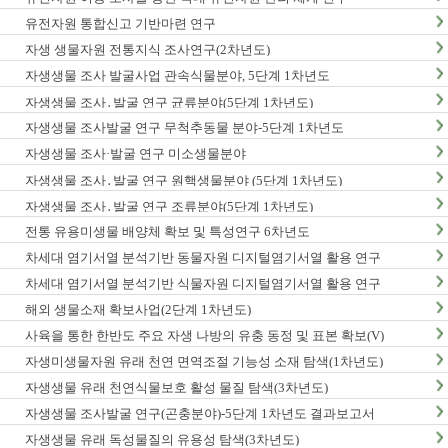
유전자원 통합신고 기반마련 연구
자생 생물자원 전통지식 조사연구(2차년도)
자생생물 조사 발굴사업 관속식물분야, 5단계 1차년도
자생생물 조사․발굴 연구 균류분야(5단계 1차년도)
자생생물 조사발굴 연구 무척추동물 분야-5단계 1차년도
자생생물 조사·발굴 연구 미소생물분야
자생생물 조사․발굴 연구 원핵생물분야 (5단계 1차년도)
자생생물 조사․발굴 연구 조류분야(5단계 1차년도)
전통 유용미생물 배양체 확보 및 특성연구 6차년도
차세대 염기서열 분석기반 동물자원 디지털염기서열 활용 연구
차세대 염기서열 분석기반 식물자원 디지털염기서열 활용 연구
해외 생물소재 확보사업(2단계 1차년도)
사육을 통한 한반도 주요 자생 나방의 유충 동정 및 표본 확보(V)
자생미생물자원 유래 천연 면역조절 기능성 소재 탐색(1차년도)
자생생물 유래 천연식물보호 활성 물질 탐색(3차년도)
자생생물 조사발굴 연구(곤충분야)-5단계 1차년도 결과보고서
자생생물 유래 독성물질의 유용성 탐색(3차년도)