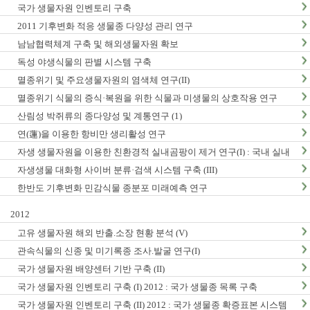
국가 생물자원 인벤토리 구축
2011 기후변화 적응 생물종 다양성 관리 연구
남남협력체계 구축 및 해외생물자원 확보
독성 야생식물의 판별 시스템 구축
멸종위기 및 주요생물자원의 염색체 연구(II)
멸종위기 식물의 증식·복원을 위한 식물과 미생물의 상호작용 연구
산림성 박쥐류의 종다양성 및 계통연구 (1)
연(蓮)을 이용한 항비만 생리활성 연구
자생 생물자원을 이용한 친환경적 실내곰팡이 제거 연구(I) : 국내 실내
곰팡이 현황 및 검출법 개발
자생생물 대화형 사이버 분류·검색 시스템 구축 (III)
한반도 기후변화 민감식물 종분포 미래예측 연구
2012
고유 생물자원 해외 반출.소장 현황 분석 (V)
관속식물의 신종 및 미기록종 조사.발굴 연구(I)
국가 생물자원 배양센터 기반 구축 (II)
국가 생물자원 인벤토리 구축 (I) 2012 : 국가 생물종 목록 구축
국가 생물자원 인벤토리 구축 (II) 2012 : 국가 생물종 확증표본 시스템