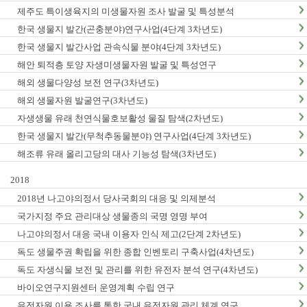
제주도 특이생육지의 미생물자원 조사 발굴 및 특성분석
한국 생물지 발간(곤충분야)연구사업(4단계 3차년도)
한국 생물지 발간사업 관속식물 분야(4단계 3차년도)
해안 퇴적층 토양 자생미생물자원 발굴 및 특성연구
해외 생물다양성 보전 연구(3차년도)
해외 생물자원 발굴연구(3차년도)
자생생물 유래 천연식물호보활성 물질 탐색(2차년도)
한국 생물지 발간(무척추동물분야) 연구사업(4단계 3차년도)
해조류 유래 올리고당의 대사 기능성 탐색(3차년도)
2018
2018년 나고야의정서 당사국회의 대응 및 의제분석
국가지정 주요 관리대상 생물종의 국명 영명 부여
나고야의정서 대응 국내 이용자 인식 제고(2단계 2차년도)
독도 생물주권 확립을 위한 종합 인벤토리 구축사업(4차년도)
독도 자생식물 보전 및 관리를 위한 유전자 분석 연구(4차년도)
바이오연구지원센터 운영계획 수립 연구
유전자원 이용 조사를 통한 국내 유전자원 관리 체계 연구