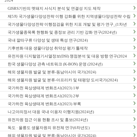
2024
GISRS기반의 멧돼지 서식지 분석 및 연결성 지도 제작
제5차 국가생물다양성전략 이행 강화를 위한 지역생물다양성전략 수립
및 이행 방안 연구
국가생물다양성전략 이행점검을 위한 지표 개발 및 평가 연구_(1차년
도)
국가생물종목록 현행화 및 종정보 관리 기반 강화 연구(2024년)
국내 깔따구류 다양성 및 생태 특성 연구(2024)
기후변화 대응 생물다양성 취약성 평가 툴제작
유전자원 디지털염기서열정보(DSI) 쟁점분석 및 대응 방향 연구(2024
년)
한국 생물다양성 관측 네트워크 (K-BON) 운영 (2024년)
해외 생물자원 발굴 및 분류-동남아시아 국가(2024)
해외 생물자원 발굴 및 분류-아프리카 및 태평양 도서국가(2024)
국가하천 육상생태계 변화조사(2023) 1부
국가하천 육상생태계 변화조사(2023) 2부
국가하천 육상생태계 변화조사(2023) 부록
나고야의정서 대응 국내 이용자 이행지원(2024년)
유전자원 접근 이용 현황 조사 및 홍보(2024년)
독도 · 울릉도 생물자원의 유전체 연구(6차년도)
해외 생물자원 발굴 및 분류-동남아시아 국가(2024)