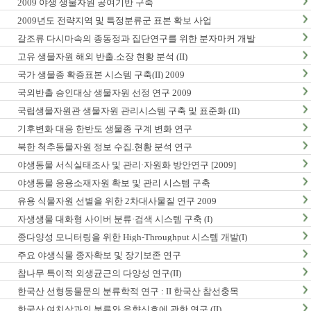
2009 야생 생물자원 공여기반 구축
2009년도 전략지역 및 특정분류군 표본 확보 사업
갈조류 다시마속의 종동정과 집단연구를 위한 분자마커 개발
고유 생물자원 해외 반출.소장 현황 분석 (II)
국가 생물종 확증표본 시스템 구축(II) 2009
국외반출 승인대상 생물자원 선정 연구 2009
국립생물자원관 생물자원 관리시스템 구축 및 표준화 (II)
기후변화 대응 한반도 생물종 구계 변화 연구
북한 척추동물자원 정보 수집.현황 분석 연구
야생동물 서식실태조사 및 관리·자원화 방안연구 [2009]
야생동물 응용소재자원 확보 및 관리 시스템 구축
유용 식물자원 선별을 위한 2차대사물질 연구 2009
자생생물 대화형 사이버 분류·검색 시스템 구축 (I)
종다양성 모니터링을 위한 High-Throughput 시스템 개발(I)
주요 야생식물 종자확보 및 장기보존 연구
참나무 특이적 외생균근의 다양성 연구(II)
한국산 선형동물문의 분류학적 연구 : II 한국산 참선충목
한국산 여치상과의 분류와 음향신호에 관한 연구 (II)