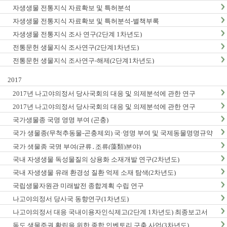
자생생물 전통지식 자료확보 및 특허분석
자생생물 전통지식 자료확보 및 특허분석-별책부록
자생생물 전통지식 조사 연구(2단계 1차년도)
전통문헌 생물지식 조사연구(2단계1차년도)
전통문헌 생물지식 조사연구-해제(2단계1차년도)
2017
2017년 나고야의정서 당사국회의 대응 및 의제분석에 관한 연구
2017년 나고야의정서 당사국회의 대응 및 의제분석에 관한 연구
국가생물종 국명 영명 부여 (곤충)
국가 생물종(무척추동물-곤충제외) 국·영명 부여 및 국제동물명명규약
한글판 발간
국가 생물종 국명 부여(균류․조류(藻類)분야)
국내 자생생물 독성물질의 상용화 소재개발 연구(2차년도)
국내 자생생물 유래 환경성 질환 억제 소재 탐색(2차년도)
국립생물자원관 미래발전 종합계획 수립 연구
나고야의정서 당사국 동향연구(1차년도)
나고야의정서 대응 국내이용자인식제고(2단계 1차년도) 최종보고서
독도 생물주권 확립을 위한 종합 인벤토리 구축 사업(3차년도)