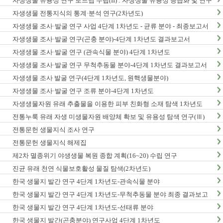
자생생물 유용성 연구 로드맵 수립(II) : 자생생물 유용성 등급화 및 연구
종합계획 수립
자생생물 전통지식의 통계·분석 연구(2차년도)
자생생물 조사·발굴 연구 사업 4단계 1차년도 - 균류 분야 - 최종보고서
자생생물 조사·발굴 연구(곤충 분야)-4단계 1차년도 결과보고서
자생생물 조사·발굴 연구 (관속식물 분야) 4단계 1차년도
자생생물 조사·발굴 연구 무척추동물 분야-4단계 1차년도 결과보고서
자생생물 조사 발굴 연구(4단계 1차년도, 원핵생물분야)
자생생물 조사·발굴 연구 조류 분야-4단계 1차년도
자생생물자원 유래 추출물을 이용한 피부 친화형 소재 탐색 1차년도
전통누룩 유래 자생 미생물자원 배양체 확보 및 유용성 탐색 연구(Ⅲ)
전통문헌 생물지식 조사 연구
전통문헌 생물지식 해제집
제2차 멸종위기 야생생물 복원 종합 계획(16~20) 수립 연구
진균 유래 천연 식물보호활성 물질 탐색(2차년도)
한국 생물지 발간 연구 4단계 1차년도-관속식물 분야
한국 생물지 발간 연구 4단계 1차년도-무척추동물 분야 최종 결과보고
서
한국 생물지 발간 연구 4단계 1차년도-선태류 분야
한국 생물지 발간(곤충분야) 연구사업 4단계 1차년도