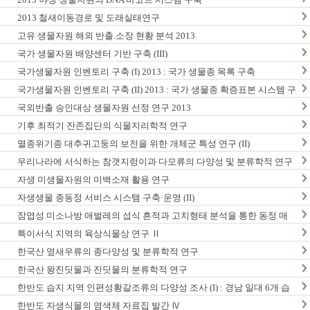
2013 철새이동경로 및 도래실태연구
고유 생물자원 해외 반출.소장 현황 분석 2013
국가 생물자원 배양센터 기반 구축 (III)
국가생물자원 인벤토리 구축 (I) 2013 : 국가 생물종 목록 구축
국가생물자원 인벤토리 구축 (II) 2013 : 국가 생물종 확증표본 시스템 구
축
국외반출 승인대상 생물자원 선정 연구 2013
기후 최적기 잔존집단의 식물지리학적 연구
멸종위기종 대추귀고둥의 보전을 위한 개체군 특성 연구 (II)
우리나라에 서식하는 참갯지렁이과 다모류의 다양성 및 분류학적 연구
(I)
자생 미생물자원의 미백소재 활용 연구
자생생물 종동정 서비스 시스템 구축·운영 (II)
잠엽성 미소나방 애벌레의 섭식 흔적과 고치형태 분석을 통한 동정 매
뉴얼 개발 및 생활사 연구
특이서식 지역의 육상식물상 연구 Ⅱ
한국산 옆새우류의 종다양성 및 분류학적 연구
한국산 왕진딧물과 진딧물의 분류학적 연구
한반도 습지 지역 인편성황갈조류의 다양성 조사 (I) : 경남 일대 6개 습
지 지역 조사
한반도 자생식물의 염색체 자료집 발간 Ⅳ