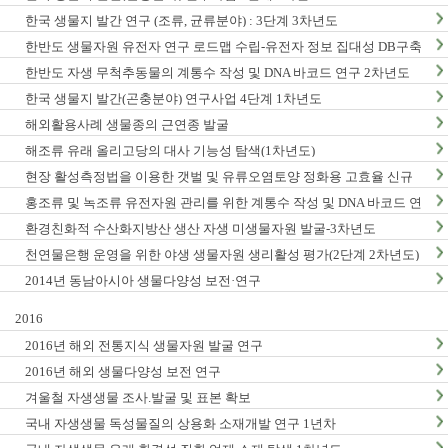
한국 생물지 발간 연구 (조류, 균류분야) : 3단계 3차년도
한반도 생물자원 유전자 연구 로드맵 수립-유전자 정보 집대성 DB구축
(1차년도)
한반도 자생 무척추동물의 계통수 작성 및 DNA 바코드 연구 2차년도
한국 생물지 발간(곤충분야) 연구사업 4단계 1차년도
해외활용사례 생물종의 근연종 발굴
해조류 유래 올리고당의 대사 기능성 탐색(1차년도)
현장 활성측정법을 이용한 갯벌 및 유류오염토양 정화용 고효율 신규
미생물자원 발굴-3차년도
홍조류 및 녹조류 유전자원 관리를 위한 계통수 작성 및 DNA 바코드 연
구 2단계 1차년도
환경친화적 수산화지방산 생산 자생 미생물자원 발굴-3차년도
천연물은행 운영을 위한 야생 생물자원 생리활성 평가(2단계 2차년도)
2014년 동남아시아 생물다양성 보전·연구
2016
2016년 해외 전통지식 생물자원 발굴 연구
2016년 해외 생물다양성 보전 연구
겨울철 자생생물 조사.발굴 및 표본 확보
국내 자생생물 독성물질의 상용화 소재개발 연구 1년차