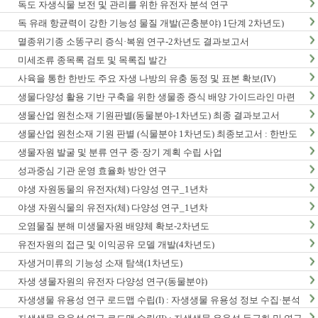
독도 자생식물 보전 및 관리를 위한 유전자 분석 연구
독 유래 항균력이 강한 기능성 물질 개발(곤충분야) 1단계 2차년도)
멸종위기종 소똥구리 증식·복원 연구-2차년도 결과보고서
미세조류 종목록 검토 및 목록집 발간
사육을 통한 한반도 주요 자생 나방의 유충 동정 및 표본 확보(IV)
생물다양성 활용 기반 구축을 위한 생물종 증식 배양 가이드라인 마련
연구(2차년도)
생물산업 원천소재 기원판별(동물분야-1차년도) 최종 결과보고서
생물산업 원천소재 기원 판별 (식물분야 1차년도) 최종보고서 : 한반도
생물다양성 보전 관리 기반 구축 사업
생물자원 발굴 및 분류 연구 중·장기 계획 수립 사업
성과중심 기관 운영 효율화 방안 연구
야생 자원동물의 유전자(체) 다양성 연구_1년차
야생 자원식물의 유전자(체) 다양성 연구_1년차
오염물질 분해 미생물자원 배양체 확보-2차년도
유전자원의 접근 및 이익공유 모델 개발(4차년도)
자생거미류의 기능성 소재 탐색(1차년도)
자생 생물자원의 유전자 다양성 연구(동물분야)
자생생물 유용성 연구 로드맵 수립(I) : 자생생물 유용성 정보 수집·분석
사업