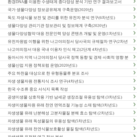
환경DNA를 이용한 수생태계 종다양성 분석 기반 연구 결과보고서
국가 생물다양성 정보공유체계 구축운영(2020년)
독도 자생식물 보전 및 관리를 위한 유전자 분석 연구(6차년도)
생물다양성 관리기관 정보관리 및 정보체계 구축(2020년)
생물다양성협약 대응 전문인력 양성 콘텐츠 개발 및 운영(1차년도)
유전자원법 이행을 위한 나고야의정서 당사국의 규제절차 연구(2차년
도)
나고야의정서 대응 국내 이용자 인식 제고(2단계 4차년도)
동아시아 지역 나고야의정서 당사국 정책 동향 및 경제·사회적 영향 분
석 최종보고서
생물산업 지원 정책포럼 운영(2020년도)
주요 하천을 대상으로 한 유형동물류 분포 조사
자생 생물자원 전통지식 조사 연구(4차년도)
한국 수조류 중요 서식지 목록 작성
공생미생물 상호작용 기반 남세균 생장조절 유용성 탐색 (3차년도)
자생미생물자원 유래 천연 면역조절 기능성 소재 탐색(3차년도)
자생생물 유래 난분해성 고분자물질 분해 효소 탐색 (2차년도)
자생생물 유래 독성물질의 유용성 탐색(5차년도)
자생생물 유래 천연식물보호활성 물질 탐색(5차년도)
자생생물 유전체 연구 정보 분석