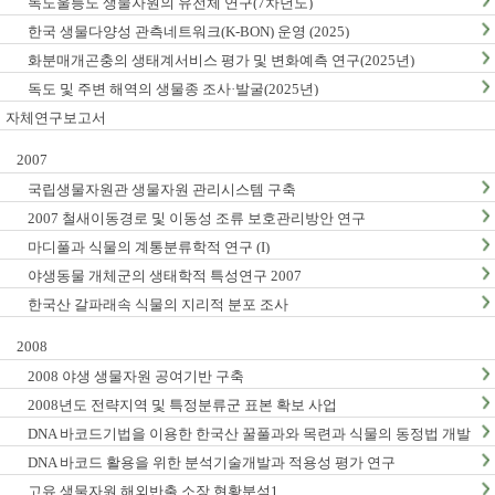
독도울릉도 생물자원의 유전체 연구(7차년도)
한국 생물다양성 관측네트워크(K-BON) 운영 (2025)
화분매개곤충의 생태계서비스 평가 및 변화예측 연구(2025년)
독도 및 주변 해역의 생물종 조사·발굴(2025년)
자체연구보고서
2007
국립생물자원관 생물자원 관리시스템 구축
2007 철새이동경로 및 이동성 조류 보호관리방안 연구
마디풀과 식물의 계통분류학적 연구 (I)
야생동물 개체군의 생태학적 특성연구 2007
한국산 갈파래속 식물의 지리적 분포 조사
2008
2008 야생 생물자원 공여기반 구축
2008년도 전략지역 및 특정분류군 표본 확보 사업
DNA 바코드기법을 이용한 한국산 꿀풀과와 목련과 식물의 동정법 개발
: I. 꿀풀과
DNA 바코드 활용을 위한 분석기술개발과 적용성 평가 연구
고유 생물자원 해외반출 소장 현황분석1