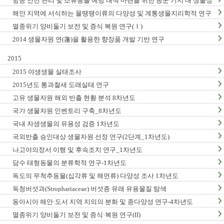
항공 안전 관리 및 조류충돌 예방 대책 마련을 위한 공군 기지 내 생물상
조사_1차년도
해안 지역에 서식하는 물땡땡이류의 다양성 및 계통생물지리학적 연구
_1차년도
멸종위기 양비둘기 보전 및 증식 복원 연구(Ⅰ)
2014 생물자원 연(蓮)을 활용한 향장품 개발 기반 연구
2015
2015 야생생물 실태조사
2015년도 통과철새 도래실태 연구
고유 생물자원 해외 반출 현황 분석 8차년도
국가 생물자원 인벤토리 구축_8차년도
국내 자생생물의 유용성 검증 1차년도
국외반출 승인대상 생물자원 선정 연구(2단계_1차년도)
나고야의정서 이행 및 후속조치 연구_1차년도
담수 태형동물의 분류학적 연구-1차년도
독도의 무척추동물(십각류 및 해면류) 다양성 조사 1차년도
독청버섯과(Strophariaceae) 버섯종 유래 유용물질 탐색
동아시아 해안·도서 지역 지의의 분화 및 종다양성 연구-4차년도
멸종위기 양비둘기 보전 및 증식·복원 연구(II)