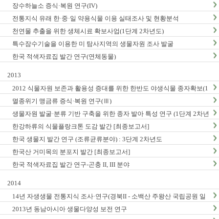
장수하늘소 증식·복원 연구(IV)
전통지식 유래 한·중·일 약용식물 이용 실태조사 및 현황분석
천연물 추출을 위한 생체시료 확보사업(1단계 2차년도)
특수잠수기술을 이용한 미 탐사지역의 생물자원 조사 발굴
한국 적색자료집 발간 연구(연체동물)
2013
2012 식물자원 보존과 활용성 증대를 위한 한반도 야생식물 종자확보(1
단계2차년도)
멸종위기 맹금류 증식·복원 연구(Ⅲ)
생물자원 발굴·분류 기반 구축을 위한 종자 발아 특성 연구 (1단계 2차년
도)
한강하류의 식물플랑크톤 도감 발간 [최종보고서]
한국 생물지 발간 연구 (조류균류분야) : 3단계 2차년도
한국산 거미목의 분포지 발간 [최종보고서]
한국 적색자료집 발간 연구-곤충 II, III 분야
2014
14년 자생생물 전통지식 조사·연구(경북II - 소백산 주왕산 국립공원 일
대, 충남지역 Ⅱ - 계룡산 태안해안국립공원 일대)
2013년 동남아시아 생물다양성 보전 연구