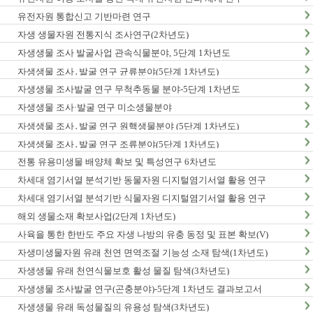
유전자원 통합신고 기반마련 연구
자생 생물자원 전통지식 조사연구(2차년도)
자생생물 조사 발굴사업 관속식물분야, 5단계 1차년도
자생생물 조사․발굴 연구 균류분야(5단계 1차년도)
자생생물 조사발굴 연구 무척추동물 분야-5단계 1차년도
자생생물 조사·발굴 연구 미소생물분야
자생생물 조사․발굴 연구 원핵생물분야 (5단계 1차년도)
자생생물 조사․발굴 연구 조류분야(5단계 1차년도)
전통 유용미생물 배양체 확보 및 특성연구 6차년도
차세대 염기서열 분석기반 동물자원 디지털염기서열 활용 연구
차세대 염기서열 분석기반 식물자원 디지털염기서열 활용 연구
해외 생물소재 확보사업(2단계 1차년도)
사육을 통한 한반도 주요 자생 나방의 유충 동정 및 표본 확보(V)
자생미생물자원 유래 천연 면역조절 기능성 소재 탐색(1차년도)
자생생물 유래 천연식물보호 활성 물질 탐색(3차년도)
자생생물 조사발굴 연구(곤충분야)-5단계 1차년도 결과보고서
자생생물 유래 독성물질의 유용성 탐색(3차년도)