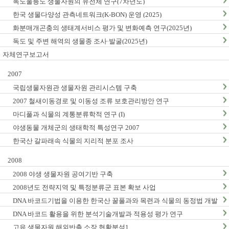
독도울릉도 생물자원의 유전체 연구(7차년도)
한국 생물다양성 관측네트워크(K-BON) 운영 (2025)
화분매개곤충의 생태계서비스 평가 및 변화예측 연구(2025년)
독도 및 주변 해역의 생물종 조사·발굴(2025년)
자체연구보고서
2007
국립생물자원관 생물자원 관리시스템 구축
2007 철새이동경로 및 이동성 조류 보호관리방안 연구
마디풀과 식물의 계통분류학적 연구 (I)
야생동물 개체군의 생태학적 특성연구 2007
한국산 갈파래속 식물의 지리적 분포 조사
2008
2008 야생 생물자원 공여기반 구축
2008년도 전략지역 및 특정분류군 표본 확보 사업
DNA 바코드기법을 이용한 한국산 꿀풀과와 목련과 식물의 동정법 개발
: I. 꿀풀과
DNA 바코드 활용을 위한 분석기술개발과 적용성 평가 연구
고유 생물자원 해외반출 소장 현황분석1