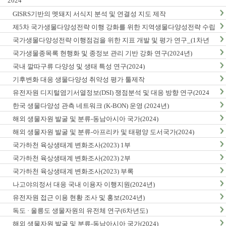
2024
GISRS기반의 멧돼지 서식지 분석 및 연결성 지도 제작
제5차 국가생물다양성전략 이행 강화를 위한 지역생물다양성전략 수립
및 이행 방안 연구
국가생물다양성전략 이행점검을 위한 지표 개발 및 평가 연구_(1차년
도)
국가생물종목록 현행화 및 종정보 관리 기반 강화 연구(2024년)
국내 깔따구류 다양성 및 생태 특성 연구(2024)
기후변화 대응 생물다양성 취약성 평가 툴제작
유전자원 디지털염기서열정보(DSI) 쟁점분석 및 대응 방향 연구(2024
년)
한국 생물다양성 관측 네트워크 (K-BON) 운영 (2024년)
해외 생물자원 발굴 및 분류-동남아시아 국가(2024)
해외 생물자원 발굴 및 분류-아프리카 및 태평양 도서국가(2024)
국가하천 육상생태계 변화조사(2023) 1부
국가하천 육상생태계 변화조사(2023) 2부
국가하천 육상생태계 변화조사(2023) 부록
나고야의정서 대응 국내 이용자 이행지원(2024년)
유전자원 접근 이용 현황 조사 및 홍보(2024년)
독도 · 울릉도 생물자원의 유전체 연구(6차년도)
해외 생물자원 발굴 및 분류-동남아시아 국가(2024)