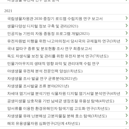
2021
국립생물자원관 2030 중장기 로드맵 수립지원 연구 보고서
생물다양성 디지털 정보 구축 및 관리(2021)
인공지능 기반의 자동 종동정 프로그램 개발(2021)
유전자원법 이행을 위한 나고야의정서 당사국의 규제절차 연구(3차년
도)
국내 깔따구 종류 및 분포현황 조사 연구 최종보고서
독도 자생식물 보전 및 관리를 위한 유전자 분석 연구(7차년도)
민물가마우지의 생태적 영향 파악 및 관리대책 수립 연구
야생생물 유전체 분석 전문인력 양성(1차년도)
자생생물 조사 발굴 연구 균류분야(2021년)
자생생물 조사발굴 조류 분야(2021년)
차세대 염기서열 분석기반 식물자원 디지털 염기서열 분석연구(4차년
도)
공생미생물 상호작용 기반 남세균 생장조절 유용성 탐색(4차년도)
양서류를 이용한 환경유해인자 탐색기법 고도화 연구(1차년도)
자생생물 유래 난분해성 고분자물질 분해 효소 탐색(3차년도)
해외 유용생물자원 심화연구(2단계 4차년도)