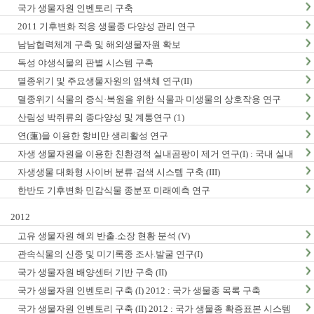
국가 생물자원 인벤토리 구축
2011 기후변화 적응 생물종 다양성 관리 연구
남남협력체계 구축 및 해외생물자원 확보
독성 야생식물의 판별 시스템 구축
멸종위기 및 주요생물자원의 염색체 연구(II)
멸종위기 식물의 증식·복원을 위한 식물과 미생물의 상호작용 연구
산림성 박쥐류의 종다양성 및 계통연구 (1)
연(蓮)을 이용한 항비만 생리활성 연구
자생 생물자원을 이용한 친환경적 실내곰팡이 제거 연구(I) : 국내 실내
곰팡이 현황 및 검출법 개발
자생생물 대화형 사이버 분류·검색 시스템 구축 (III)
한반도 기후변화 민감식물 종분포 미래예측 연구
2012
고유 생물자원 해외 반출.소장 현황 분석 (V)
관속식물의 신종 및 미기록종 조사.발굴 연구(I)
국가 생물자원 배양센터 기반 구축 (II)
국가 생물자원 인벤토리 구축 (I) 2012 : 국가 생물종 목록 구축
국가 생물자원 인벤토리 구축 (II) 2012 : 국가 생물종 확증표본 시스템