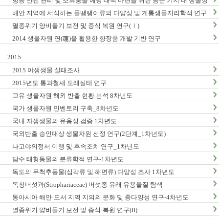
항공 안전 관리 및 조류충돌 예방 대책 마련을 위한 공군 기지 내 생물상
조사_1차년도
해안 지역에 서식하는 물땡땡이류의 다양성 및 계통생물지리학적 연구
_1차년도
멸종위기 양비둘기 보전 및 증식 복원 연구(Ⅰ)
2014 생물자원 연(蓮)을 활용한 향장품 개발 기반 연구
2015
2015 야생생물 실태조사
2015년도 통과철새 도래실태 연구
고유 생물자원 해외 반출 현황 분석 8차년도
국가 생물자원 인벤토리 구축_8차년도
국내 자생생물의 유용성 검증 1차년도
국외반출 승인대상 생물자원 선정 연구(2단계_1차년도)
나고야의정서 이행 및 후속조치 연구_1차년도
담수 태형동물의 분류학적 연구-1차년도
독도의 무척추동물(십각류 및 해면류) 다양성 조사 1차년도
독청버섯과(Strophariaceae) 버섯종 유래 유용물질 탐색
동아시아 해안·도서 지역 지의의 분화 및 종다양성 연구-4차년도
멸종위기 양비둘기 보전 및 증식·복원 연구(II)