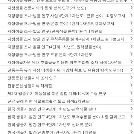
자생생물 유용성 연구 로드맵 수립(II) : 자생생물 유용성 등급화 및 연구
종합계획 수립
자생생물 전통지식의 통계·분석 연구(2차년도)
자생생물 조사·발굴 연구 사업 4단계 1차년도 - 균류 분야 - 최종보고서
자생생물 조사·발굴 연구(곤충 분야)-4단계 1차년도 결과보고서
자생생물 조사·발굴 연구 (관속식물 분야) 4단계 1차년도
자생생물 조사·발굴 연구 무척추동물 분야-4단계 1차년도 결과보고서
자생생물 조사 발굴 연구(4단계 1차년도, 원핵생물분야)
자생생물 조사·발굴 연구 조류 분야-4단계 1차년도
자생생물자원 유래 추출물을 이용한 피부 친화형 소재 탐색 1차년도
전통누룩 유래 자생 미생물자원 배양체 확보 및 유용성 탐색 연구(Ⅲ)
전통문헌 생물지식 조사 연구
전통문헌 생물지식 해제집
제2차 멸종위기 야생생물 복원 종합 계획(16~20) 수립 연구
진균 유래 천연 식물보호활성 물질 탐색(2차년도)
한국 생물지 발간 연구 4단계 1차년도-관속식물 분야
한국 생물지 발간 연구 4단계 1차년도-무척추동물 분야 최종 결과보고
서
한국 생물지 발간 연구 4단계 1차년도-선태류 분야
한국 생물지 발간(곤충분야) 연구사업 4단계 1차년도