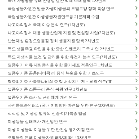
국내 자생생물 유래 환경성 질환 억제 소재 탐색 1차년도
국립생물자원관 발굴 자생미생물의 오염토양 정화 특성 연구
국립생물자원관 야생생물자원연구동 기본계획 수립
나고야의정서 국제 이슈 분석 연구(1차년도)
나고야의정서 대응 생물산업계 지원 및 컨설팅 사업(2차년도)
난분해성 환경오염물질 정화 생물자원 탐색 2차년도
독도 생물주권 확립을 위한 종합 인벤토리 구축 사업 2차년도
독도 자생식물 보전 및 관리를 위한 유전자 분석 연구(2차년도)
멸종위기 어류 대량증식을 위한 줄기세포 적용연구 1차년도
멸종위기종 곤충(나비목)의 증식·복원을 위한 기초연구
멸종위기종 산굴뚝나비의 종 및 서식지 보전‧복원 연구(III)
멸종위기종 소똥구리 증식·복원 연구 3차년도
멸종위기종 조사 및 관리체계 개선 연구
사전통보승인(PIC) 국내 이행방안 마련을 위한 연구(3차년도)
식식성 및 기생성 벌류의 신종·미기록종 발굴
야생동물 실태조사 개선방안 연구
야생 미생물의 이용을 위한 안전성 평가지침 연구
오염물질 분해 미생물자원 배양체 확보 3차년도