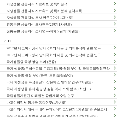
자생생물 전통지식 자료확보 및 특허분석
자생생물 전통지식 자료확보 및 특허분석-별책부록
자생생물 전통지식 조사 연구(2단계 1차년도)
전통문헌 생물지식 조사연구(2단계1차년도)
전통문헌 생물지식 조사연구-해제(2단계1차년도)
2017
2017년 나고야의정서 당사국회의 대응 및 의제분석에 관한 연구
2017년 나고야의정서 당사국회의 대응 및 의제분석에 관한 연구
국가생물종 국명 영명 부여 (곤충)
국가 생물종(무척추동물-곤충제외) 국·영명 부여 및 국제동물명명규약
한글판 발간
국가 생물종 국명 부여(균류․조류(藻類)분야)
국내 자생생물 독성물질의 상용화 소재개발 연구(2차년도)
국내 자생생물 유래 환경성 질환 억제 소재 탐색(2차년도)
국립생물자원관 미래발전 종합계획 수립 연구
나고야의정서 당사국 동향연구(1차년도)
나고야의정서 대응 국내이용자인식제고(2단계 1차년도) 최종보고서
독도 생물주권 확립을 위한 종합 인벤토리 구축 사업(3차년도)