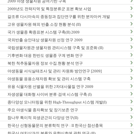
2009 야생 생물자원 공여기반 구축
2009년도 전략지역 및 특정분류군 표본 확보 사업
갈조류 다시마속의 종동정과 집단연구를 위한 분자마커 개발
고유 생물자원 해외 반출.소장 현황 분석 (II)
국가 생물종 확증표본 시스템 구축(II) 2009
국외반출 승인대상 생물자원 선정 연구 2009
국립생물자원관 생물자원 관리시스템 구축 및 표준화 (II)
기후변화 대응 한반도 생물종 구계 변화 연구
북한 척추동물자원 정보 수집.현황 분석 연구
야생동물 서식실태조사 및 관리·자원화 방안연구 [2009]
야생동물 응용소재자원 확보 및 관리 시스템 구축
유용 식물자원 선별을 위한 2차대사물질 연구 2009
자생생물 대화형 사이버 분류·검색 시스템 구축 (I)
종다양성 모니터링을 위한 High-Throughput 시스템 개발(I)
주요 야생식물 종자확보 및 장기보존 연구
참나무 특이적 외생균근의 다양성 연구(II)
한국산 선형동물문의 분류학적 연구 : II 한국산 참선충목
한국산 여치상과의 분류와 음향신호에 관한 연구 (II)