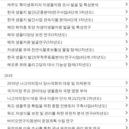
제주도 특이생육지의 미생물자원 조사 발굴 및 특성분석
한국 생물지 발간(곤충분야)연구사업(4단계 3차년도)
한국 생물지 발간사업 관속식물 분야(4단계 3차년도)
해안 퇴적층 토양 자생미생물자원 발굴 및 특성연구
해외 생물다양성 보전 연구(3차년도)
해외 생물자원 발굴연구(3차년도)
자생생물 유래 천연식물호보활성 물질 탐색(2차년도)
한국 생물지 발간(무척추동물분야) 연구사업(4단계 3차년도)
해조류 유래 올리고당의 대사 기능성 탐색(3차년도)
2018
2018년 나고야의정서 당사국회의 대응 및 의제분석
국가지정 주요 관리대상 생물종의 국명 영명 부여
나고야의정서 대응 국내 이용자 인식 제고(2단계 2차년도)
독도 생물주권 확립을 위한 종합 인벤토리 구축사업(4차년도)
독도 자생식물 보전 및 관리를 위한 유전자 분석 연구(4차년도)
바이오연구지원센터 운영계획 수립 연구
유전자원 이용 조사를 통한 국내 유전자원 관리 체계 연구