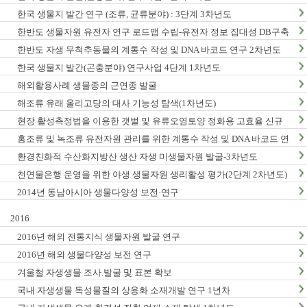
한국 생물지 발간 연구 (조류, 균류분야) : 3단계 3차년도
한반도 생물자원 유전자 연구 로드맵 수립-유전자 정보 집대성 DB구축
(1차년도)
한반도 자생 무척추동물의 계통수 작성 및 DNA 바코드 연구 2차년도
한국 생물지 발간(곤충분야) 연구사업 4단계 1차년도
해외활용사례 생물종의 근연종 발굴
해조류 유래 올리고당의 대사 기능성 탐색(1차년도)
현장 활성측정법을 이용한 갯벌 및 유류오염토양 정화용 고효율 신규
미생물자원 발굴-3차년도
홍조류 및 녹조류 유전자원 관리를 위한 계통수 작성 및 DNA 바코드 연
구 2단계 1차년도
환경친화적 수산화지방산 생산 자생 미생물자원 발굴-3차년도
천연물은행 운영을 위한 야생 생물자원 생리활성 평가(2단계 2차년도)
2014년 동남아시아 생물다양성 보전·연구
2016
2016년 해외 전통지식 생물자원 발굴 연구
2016년 해외 생물다양성 보전 연구
겨울철 자생생물 조사.발굴 및 표본 확보
국내 자생생물 독성물질의 상용화 소재개발 연구 1년차