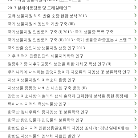
2013 철새이동경로 및 도래실태연구
고유 생물자원 해외 반출.소장 현황 분석 2013
국가 생물자원 배양센터 기반 구축 (III)
국가생물자원 인벤토리 구축 (I) 2013 : 국가 생물종 목록 구축
국가생물자원 인벤토리 구축 (II) 2013 : 국가 생물종 확증표본 시스템 구
축
국외반출 승인대상 생물자원 선정 연구 2013
기후 최적기 잔존집단의 식물지리학적 연구
멸종위기종 대추귀고둥의 보전을 위한 개체군 특성 연구 (II)
우리나라에 서식하는 참갯지렁이과 다모류의 다양성 및 분류학적 연구
(I)
자생 미생물자원의 미백소재 활용 연구
자생생물 종동정 서비스 시스템 구축·운영 (II)
잠엽성 미소나방 애벌레의 섭식 흔적과 고치형태 분석을 통한 동정 매
뉴얼 개발 및 생활사 연구
특이서식 지역의 육상식물상 연구 Ⅱ
한국산 옆새우류의 종다양성 및 분류학적 연구
한국산 왕진딧물과 진딧물의 분류학적 연구
한반도 습지 지역 인편성황갈조류의 다양성 조사 (I) : 경남 일대 6개 습
지 지역 조사
한반도 자생식물의 염색체 자료집 발간 Ⅳ