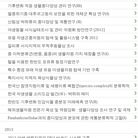
구축
기후변화 적응 생물종다양성 관리 연구(III)
멸종위기종 대추귀고둥의 보전을 위한 개체군 특성 연구(I)
산림성 박쥐류의 종다양성 및 계통연구 (II)
야생동물 서식실태조사 및 관리·자원화 방안연구 [2012]
유용 자생곤충자원의 탐색 및 활용시스템 구축 2012
잘피류 서식지역의 무척추동물상 조사
종 이하분류군(변종, 품종)의 생물자원 가치 재창출 연구(I)
털을 이용한 한반도 포유류 동정기법연구
특수 환경 유래 자생 유용 미생물자원 탐색 기반 구축
특이서식 지역의 육상식물상 연구(I)
한국산 참갯지렁이류 및 새뱅이류 복합군(species comples)의 분류학적
연구
한국 자생생물 소리도감 발간(Ⅲ) - 박쥐와 매미
한반도 기후변화 민감식물 종분포 미래예측 연구(II)
해외생물자원 전문가 육성 및 역량강화 : 생물다양성 조사·연구 및 국제
협력
Parabathynellidae과의 종다양성과 분포에 관한 계통분류학적 고찰(I)
2013
2013 야생 생물자원의 DNA 바코드 시스템 구축