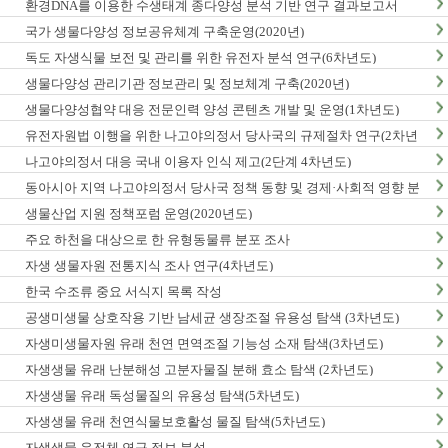
환경DNA를 이용한 수생태계 종다양성 분석 기반 연구 결과보고서
국가 생물다양성 정보공유체계 구축운영(2020년)
독도 자생식물 보전 및 관리를 위한 유전자 분석 연구(6차년도)
생물다양성 관리기관 정보관리 및 정보체계 구축(2020년)
생물다양성협약 대응 전문인력 양성 콘텐츠 개발 및 운영(1차년도)
유전자원법 이행을 위한 나고야의정서 당사국의 규제절차 연구(2차년
도)
나고야의정서 대응 국내 이용자 인식 제고(2단계 4차년도)
동아시아 지역 나고야의정서 당사국 정책 동향 및 경제·사회적 영향 분
석 최종보고서
생물산업 지원 정책포럼 운영(2020년도)
주요 하천을 대상으로 한 유형동물류 분포 조사
자생 생물자원 전통지식 조사 연구(4차년도)
한국 수조류 중요 서식지 목록 작성
공생미생물 상호작용 기반 남세균 생장조절 유용성 탐색 (3차년도)
자생미생물자원 유래 천연 면역조절 기능성 소재 탐색(3차년도)
자생생물 유래 난분해성 고분자물질 분해 효소 탐색 (2차년도)
자생생물 유래 독성물질의 유용성 탐색(5차년도)
자생생물 유래 천연식물보호활성 물질 탐색(5차년도)
자생생물 유전체 연구 정보 분석