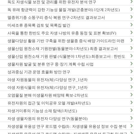
독도 자생식물 보전 및 관리를 위한 유전자 분석 연구
독 유래 항균력이 강한 기능성 물질 개발(곤충분야) 1단계 2차년도)
멸종위기종 소똥구리 증식·복원 연구-2차년도 결과보고서
미세조류 종목록 검토 및 목록집 발간
사육을 통한 한반도 주요 자생 나방의 유충 동정 및 표본 확보(IV)
생물다양성 활용 기반 구축을 위한 생물종 증식 배양 가이드라인 마련
연구(2차년도)
생물산업 원천소재 기원판별(동물분야-1차년도) 최종 결과보고서
생물산업 원천소재 기원 판별 (식물분야 1차년도) 최종보고서 : 한반도
생물다양성 보전 관리 기반 구축 사업
생물자원 발굴 및 분류 연구 중·장기 계획 수립 사업
성과중심 기관 운영 효율화 방안 연구
야생 자원동물의 유전자(체) 다양성 연구_1년차
야생 자원식물의 유전자(체) 다양성 연구_1년차
오염물질 분해 미생물자원 배양체 확보-2차년도
유전자원의 접근 및 이익공유 모델 개발(4차년도)
자생거미류의 기능성 소재 탐색(1차년도)
자생 생물자원의 유전자 다양성 연구(동물분야)
자생생물 유용성 연구 로드맵 수립(I) : 자생생물 유용성 정보 수집·분석
사업