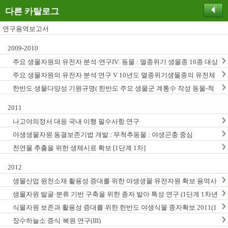
다른 카탈로그
연구용역보고서
2009-2010
주요 생물자원의 유전자 분석·연구IV: 동물 : 멸종위기 생물종 16종 대상
주요 생물자원의 유전자 분석 연구 V 10년도 멸종위기생물종의 유전체
연구
한반도 생물다양성 기원규명( 한반도 주요 생물군 계통수 작성 동물-척
추동물, 곤충, 무척추동물)
2011
나고야의정서 대응 국내 이행 필수사항 연구
야생생물자원 동결보존기법 개발 : 무척추동물 : 야생곤충 중심
천연물 추출을 위한 생체시료 확보 [1단계 1차]
2012
생물산업 원천소재 활용성 증대를 위한 야생생물 유전자원 확보 용역사
업 (2012년)
생물자원 발굴·분류 기반 구축을 위한 종자 발아 특성 연구 (1단계 1차년
도)
식물자원 보존과 활용성 증대를 위한 한반도 야생식물 종자확보 2011(1
단계1차년도)
장수하늘소 증식·복원 연구(III)