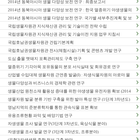
2014년 동북아시아 생물 다양성 보전 연구 : 최종보고서
2014년 동북아시아 생물 다양성 보전 연구 : 한국 멸종위기 야생생물의
동북아시아 분포현황
2014년 동북아시아 생물 다양성 보전 연구: 국가별 세부추진계획 및 보
전정책지원 전략보고서
국립생물자원관 지식재산권 관리 및 기술이전 전략 수립
국립생물자원관 지식재산권 관리 및 기술이전 지원 업무 지침서
국립호남권생물자원관 건립기본계획
국립호남권생물자원관 전시(체험시설) 기획 및 콘텐츠 개발 연구
도심 출몰 멧돼지 포획관리제도 구축 연구
멸종위기 기각아목 포유동물의 분포 서식실태 및 회유경로 연구
산업별 수입대체 생물자원 근연종 발굴(I) : 자생식물자원의 아로마 물
질 탐색 및 발굴
생물다양성과 비즈니스의 경제학 관련 연구
생물산업 원천소재 활용성 증대를 위한 야생생물 유전자원 확보 (2014
년)
생물자원 발굴·분류 기반 구축을 위한 발아 특성 연구 (1단계 3차년도)
영남지역의 준분류학자를 통한 관속식물 표본 확보
유용조류현황 파악 및 배양기법 연구
자생생물 조사 발굴 연구(3단계 3차년도, 육상식물 분야)
자생생물 조사 발굴 연구 (3단계 3차년도, 조류분야)
(유형?)자생생물 종합 정보 구축 방안