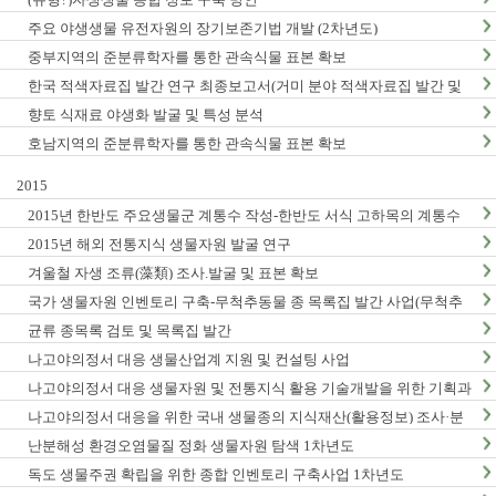
주요 야생생물 유전자원의 장기보존기법 개발 (2차년도)
중부지역의 준분류학자를 통한 관속식물 표본 확보
한국 적색자료집 발간 연구 최종보고서(거미 분야 적색자료집 발간 및
적색목록집 영문판 개정)
향토 식재료 야생화 발굴 및 특성 분석
호남지역의 준분류학자를 통한 관속식물 표본 확보
2015
2015년 한반도 주요생물군 계통수 작성-한반도 서식 고하목의 계통수
작성 및 DNA바코드 연구 (1차년도) 최종 결과보고서
2015년 해외 전통지식 생물자원 발굴 연구
겨울철 자생 조류(藻類) 조사.발굴 및 표본 확보
국가 생물자원 인벤토리 구축-무척추동물 종 목록집 발간 사업(무척추
동물-Ⅵ,Ⅶ)
균류 종목록 검토 및 목록집 발간
나고야의정서 대응 생물산업계 지원 및 컨설팅 사업
나고야의정서 대응 생물자원 및 전통지식 활용 기술개발을 위한 기획과
제
나고야의정서 대응을 위한 국내 생물종의 지식재산(활용정보) 조사·분
석 연구(3차년도)
난분해성 환경오염물질 정화 생물자원 탐색 1차년도
독도 생물주권 확립을 위한 종합 인벤토리 구축사업 1차년도