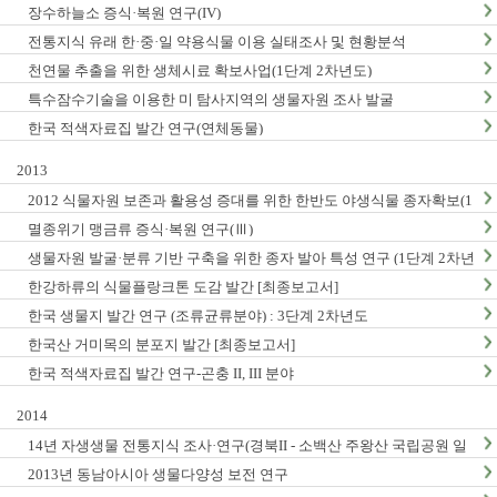
장수하늘소 증식·복원 연구(IV)
전통지식 유래 한·중·일 약용식물 이용 실태조사 및 현황분석
천연물 추출을 위한 생체시료 확보사업(1단계 2차년도)
특수잠수기술을 이용한 미 탐사지역의 생물자원 조사 발굴
한국 적색자료집 발간 연구(연체동물)
2013
2012 식물자원 보존과 활용성 증대를 위한 한반도 야생식물 종자확보(1
단계2차년도)
멸종위기 맹금류 증식·복원 연구(Ⅲ)
생물자원 발굴·분류 기반 구축을 위한 종자 발아 특성 연구 (1단계 2차년
도)
한강하류의 식물플랑크톤 도감 발간 [최종보고서]
한국 생물지 발간 연구 (조류균류분야) : 3단계 2차년도
한국산 거미목의 분포지 발간 [최종보고서]
한국 적색자료집 발간 연구-곤충 II, III 분야
2014
14년 자생생물 전통지식 조사·연구(경북II - 소백산 주왕산 국립공원 일
대, 충남지역 Ⅱ - 계룡산 태안해안국립공원 일대)
2013년 동남아시아 생물다양성 보전 연구