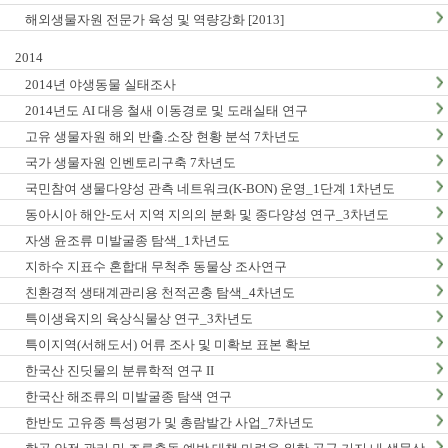
해외생물자원 전문가 육성 및 역량강화 [2013]
2014
2014년 야생동물 실태조사
2014년도 AI 대응 철새 이동경로 및 도래실태 연구
고유 생물자원 해외 반출.소장 현황 분석 7차년도
국가 생물자원 인벤토리구축 7차년도
국민참여 생물다양성 관측 네트워크(K-BON) 운영_1단계 1차년도
동아시아 해안-도서 지역 지의의 분화 및 종다양성 연구_3차년도
자생 윤조류 미발굴종 탐색_1차년도
지하수 지표수 혼합대 무척추 동물상 조사연구
친환경적 생태계관리용 천적곤충 탐색_4차년도
특이생육지의 육상식물상 연구_3차년도
특이지역(서해도서) 어류 조사 및 미확보 표본 확보
한국산 진딧물의 분류학적 연구 II
한국산 해조류의 미발굴종 탐색 연구
한반도 고유종 특성평가 및 총람발간 사업_7차년도